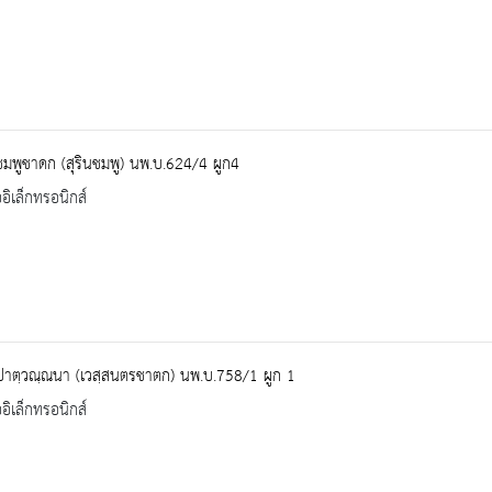
ทชมพูชาดก (สุรินชมพู) นพ.บ.624/4 ผูก4
ออิเล็กทรอนิกส์
ปาตฺวณฺณนา (เวสฺสนตรชาตก) นพ.บ.758/1 ผูก 1
ออิเล็กทรอนิกส์