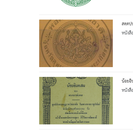
สตฺตปฺ
หนังสื
น้อยอ
หนังสื