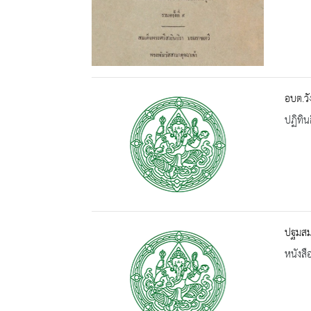
อบต.วั
ปฏิทิน
ปฐมสมฺ
หนังสื