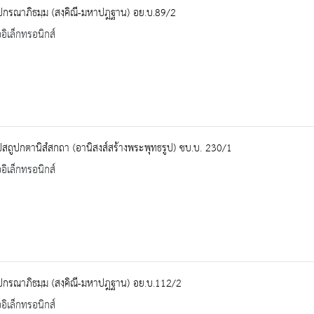
ปกรณาภิธมฺม (สงฺคิณี-มหาปฎฐาน) อย.บ.89/2
ออิเล็กทรอนิกส์
ูปสถูปกตานิสํสกถา (อานิสงส์สร้างพระพุทธรูป) ชบ.บ. 230/1
ออิเล็กทรอนิกส์
ปกรณาภิธมฺม (สงฺคิณี-มหาปฎฐาน) อย.บ.112/2
ออิเล็กทรอนิกส์