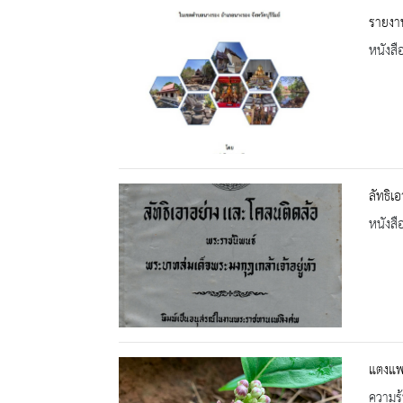
รายงา
หนังสื
ลัทธิเ
หนังสื
แตงแ
ความรู้