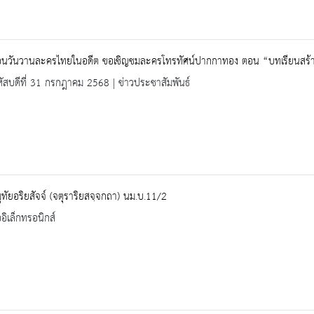
อนวันวานละครไทยในอดีต ขอเชิญชมละครโทรทัศน์ปากกาทอง ตอน “บทเรียนสร้างชี
ัสบดีที่ 31 กรกฎาคม 2568 | ข่าวประชาสัมพันธ์
ทัยอริยสัจจ์ (จตุราริยสจฺจกถา) นม.บ.11/2
ออิเล็กทรอนิกส์