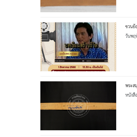
ชวนย้
วันพฤห
พระสมุ
หนังสื