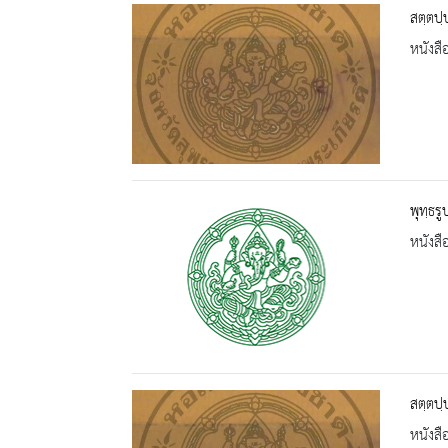
สตฺตปฺ
หนังสื
พุทฺธร
หนังสื
สตฺตปฺ
หนังสื