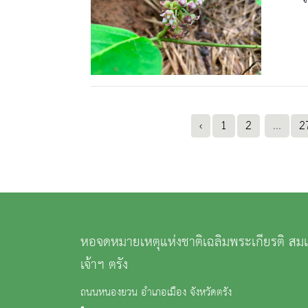
‹
1
2
...
2
หอจดหมายเหตุแห่งชาติเฉลิมพระเกียรติ สม
เจ้าฯ ตรัง
ถนนหนองยวน อำเภอเมือง จังหวัดตรัง