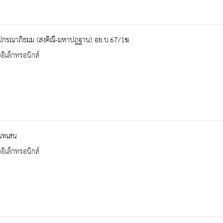
ปกรณาภิธมฺม (สงฺคิณี-มหาปฎฐาน) อย.บ.67/1ฆ
ออิเล็กทรอนิกส์
ินทเสน
ออิเล็กทรอนิกส์