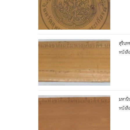
สุรินฺ
หนังสื
มหานิ
หนังสื