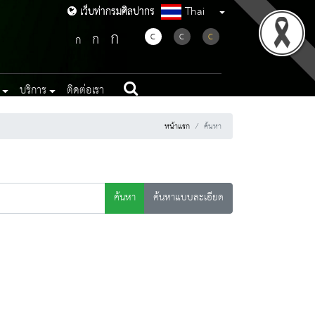
Thai
เว็บท่ากรมศิลปากร
เว็บท่ากรมศิลปากร
ก
ก
C
C
C
ก
บริการ
ติดต่อเรา
หน้าแรก
ค้นหา
ค้นหา
ค้นหาแบบละเอียด