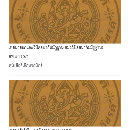
เทสนาสมถและวิปัสสนากัมมัฏฐาน(สมถวิปัสสนากัมมัฏฐาน)
สพ.บ.110/1
หนังสืออิเล็กทรอนิกส์