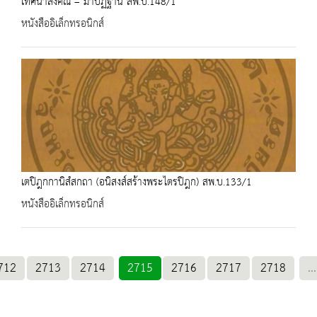
เทศนาสังคิณี – มาปัฏฐาน สพ.บ.148/1
หนังสืออิเล็กทรอนิกส์
เตปิฎกกานิสํสกถา (อนิสงส์สร้างพระไตรปิฎก) สพ.บ.133/1
หนังสืออิเล็กทรอนิกส์
712
2713
2714
2715
2716
2717
2718
...