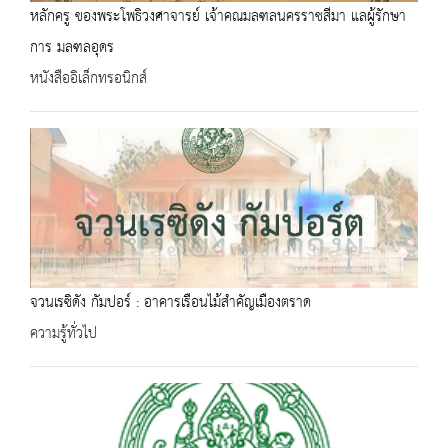
หลักครู ของพระโพธิวงศาจารย์ เจ้าคณมลฑลนครราชสีมา แลผู้รักษา
การ มลฑลอุดร
หนังสืออิเล็กทรอนิกส์
จวนเรซิดัง กัมปอร์ : อาคารเรือนไม้สำคัญเมืองตราด
ความรู้ทั่วไป