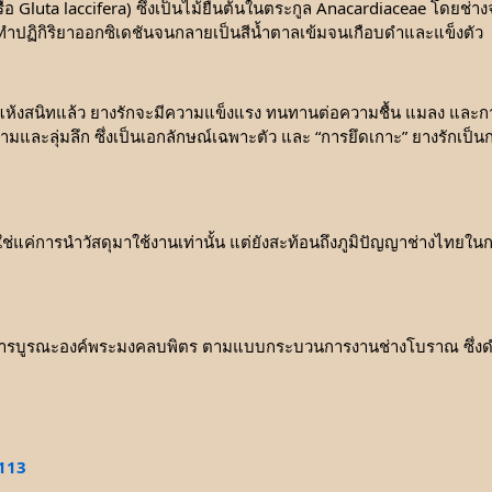
ือ Gluta laccifera) ซึ่งเป็นไม้ยืนต้นในตระกูล Anacardiaceae โดยช่
ะทำปฏิกิริยาออกซิเดชันจนกลายเป็นสีน้ำตาลเข้มจนเกือบดำและแข็งตัว
แห้งสนิทแล้ว ยางรักจะมีความแข็งแรง ทนทานต่อความชื้น แมลง และการข
และลุ่มลึก ซึ่งเป็นเอกลักษณ์เฉพาะตัว และ “การยึดเกาะ” ยางรักเป็นก
แค่การนำวัสดุมาใช้งานเท่านั้น แต่ยังสะท้อนถึงภูมิปัญญาช่างไทยในการ
นการบูรณะองค์พระมงคลบพิตร ตามแบบกระบวนการงานช่างโบราณ ซึ่งดำเ
/113