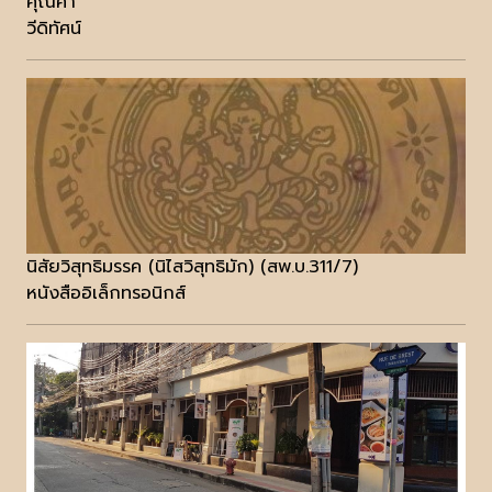
คุณค่า
วีดิทัศน์
นิสัยวิสุทธิมรรค (นิไสวิสุทธิมัก) (สพ.บ.311/7)
หนังสืออิเล็กทรอนิกส์