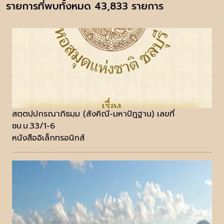
รายการที่พบทั้งหมด 43,833 รายการ
สตฺตปฺปกรณาภิธมฺม (สังคิณี-มหาปัฎฐาน) เลขที่
ชบ.บ.33/1-6
หนังสืออิเล็กทรอนิกส์