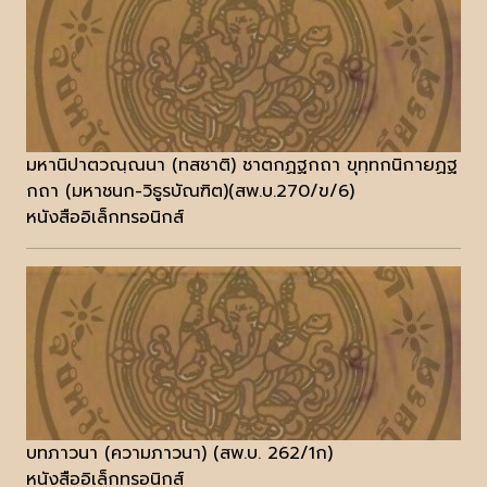
มหานิปาตวณฺณนา (ทสชาติ) ชาตกฏฐกถา ขุทฺทกนิกายฏฐ
กถา (มหาชนก-วิธูรบัณฑิต)(สพ.บ.270/ข/6)
หนังสืออิเล็กทรอนิกส์
บทภาวนา (ความภาวนา) (สพ.บ. 262/1ก)
หนังสืออิเล็กทรอนิกส์