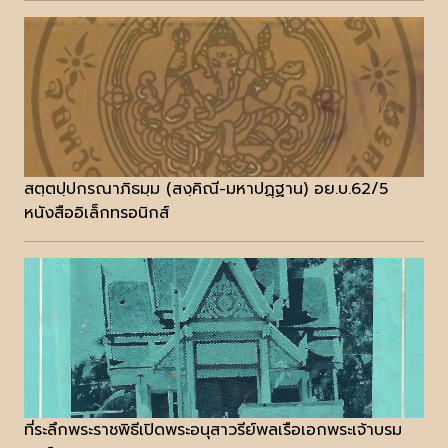
สตฺตปฺปกรณาภิธมฺม (สงฺคิณี-มหาปฏฺฐาน) อย.บ.62/5
หนังสืออิเล็กทรอนิกส์
ที่ระลึกพระราชพิธีเปิดพระอนุสาวรีย์พลเรือเอกพระเจ้าบรม