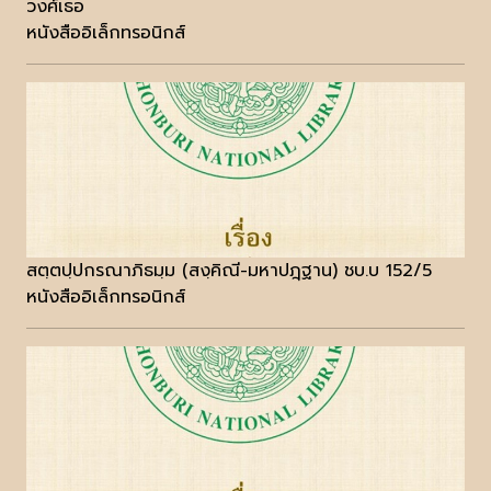
วงศ์เธอ
หนังสืออิเล็กทรอนิกส์
สตฺตปฺปกรณาภิธมฺม (สงฺคิณี-มหาปฎฺฐาน) ชบ.บ 152/5
หนังสืออิเล็กทรอนิกส์