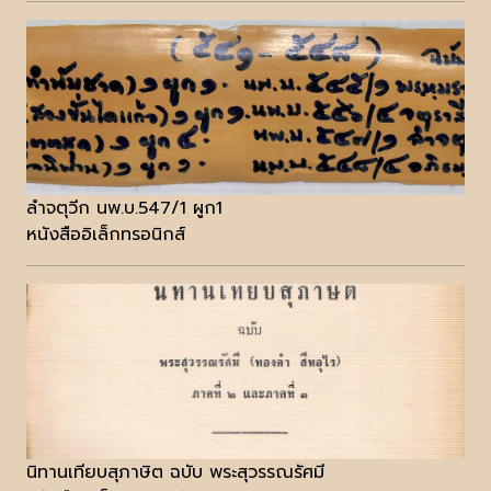
ลำจตุวีก นพ.บ.547/1 ผูก1
หนังสืออิเล็กทรอนิกส์
นิทานเทียบสุภาษิต ฉบับ พระสุวรรณรัศมี