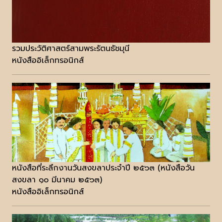
รวมประวัติศาสตร์สามพระรัตนธัชมุนี
หนังสืออิเล็กทรอนิกส์
หนังสือที่ระลึกงานวันสงขลาประจำปี ๒๕๖๓ (หนังสือวัน
สงขลา ๑๐ มีนาคม ๒๕๖๓)
หนังสืออิเล็กทรอนิกส์