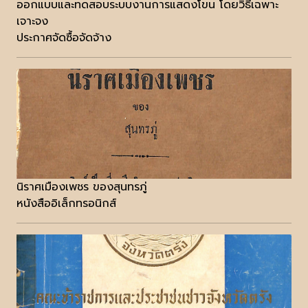
ออกแบบและทดสอบระบบงานการแสดงโขน โดยวิธีเฉพาะ
เจาะจง
ประกาศจัดซื้อจัดจ้าง
นิราศเมืองเพชร ของสุนทรภู่
หนังสืออิเล็กทรอนิกส์