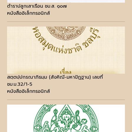
ตำราปลูกเสาเรือน ชบ.ส. ๑๐๗
หนังสืออิเล็กทรอนิกส์
สตฺตปฺปกรณาภิธมฺม (สังคิณี-มหาปัฎฐาน) เลขที่
ชบ.บ.32/1-5
หนังสืออิเล็กทรอนิกส์