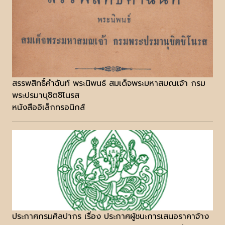
สรรพสิทธิ์คำฉันท์ พระนิพนธ์ สมเด็จพระมหาสมณเจ้า กรม
พระปรมานุชิตชิโนรส
หนังสืออิเล็กทรอนิกส์
ประกาศกรมศิลปากร เรื่อง ประกาศผู้ชนะการเสนอราคาจ้าง