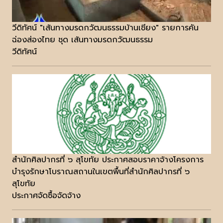
วีดิทัศน์ "เส้นทางมรดกวัฒนธรรมบ้านเชียง" รายการคัน
ฉ่องส่องไทย ชุด เส้นทางมรดกวัฒนธรรม
วีดิทัศน์
สำนักศิลปากรที่ ๖ สุโขทัย ประกาศสอบราคาจ้างโครงการ
บำรุงรักษาโบราณสถานในเขตพื้นที่สำนักศิลปากรที่ ๖
สุโขทัย
ประกาศจัดซื้อจัดจ้าง