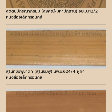
สตฺตปฺปกรณาภิธมฺม (สงฺคิณี-มหาปฎฐาน) อย.บ.112/2
หนังสืออิเล็กทรอนิกส์
สุรินฺทชมพูชาดก (สุรินชมพู) นพ.บ.624/4 ผูก4
หนังสืออิเล็กทรอนิกส์