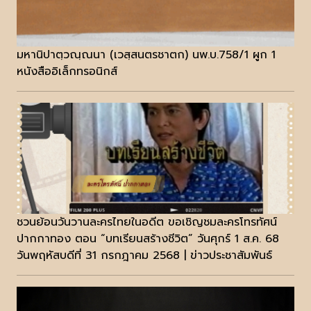
มหานิปาตฺวณฺณนา (เวสฺสนตรชาตก) นพ.บ.758/1 ผูก 1
หนังสืออิเล็กทรอนิกส์
ชวนย้อนวันวานละครไทยในอดีต ขอเชิญชมละครโทรทัศน์
ปากกาทอง ตอน “บทเรียนสร้างชีวิต” วันศุกร์ 1 ส.ค. 68
วันพฤหัสบดีที่ 31 กรกฎาคม 2568 | ข่าวประชาสัมพันธ์