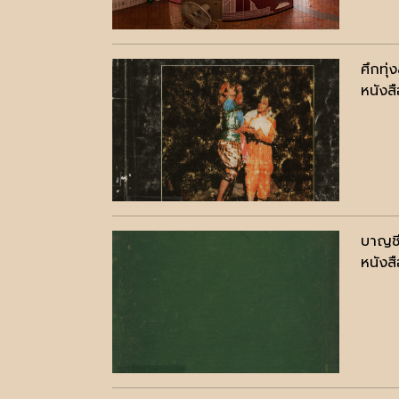
ศึกทุ่ง
หนังสื
บาญชี
หนังสื