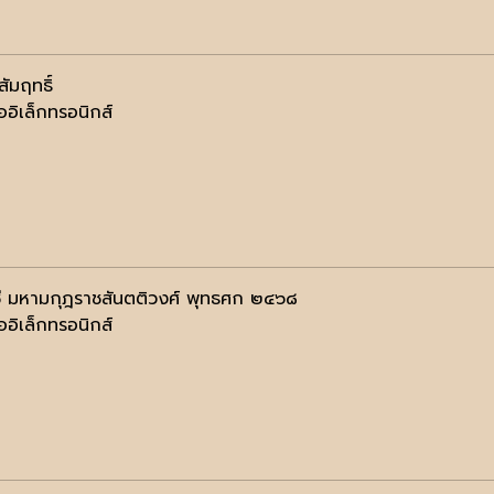
สัมฤทธิ์
ออิเล็กทรอนิกส์
 มหามกุฎราชสันตติวงศ์ พุทธศก ๒๔๖๘
ออิเล็กทรอนิกส์