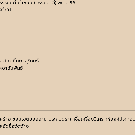
รรมคดี คำสอน (วรรณคดี) สด.ต.95
้ทั่วไป
ยนโสตศึกษาสุรินทร์
ะชาสัมพันธ์
ศร่าง ขอบเขตของงาน ประกวดราคาซื้อเครื่องวิเคราะห์องค์ประก
จัดซื้อจัดจ้าง