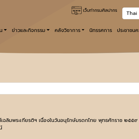
เว็บท่ากรมศิลปากร
าน
ข่าวและกิจกรรม
คลังวิชาการ
นิทรรศการ
ประชาชนคว
ีเฉลิมพระเกียรติฯ เนื่องในวันอนุรักษ์มรดกไทย พุทธศักราช ๒๕๕๙
น์