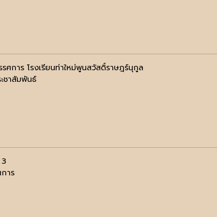
รรศการ โรงเรียนท่าใหม่พูนสวัสดิ์ราษฎร์นุกูล
ะชาสัมพันธ์
่ 3
ศการ