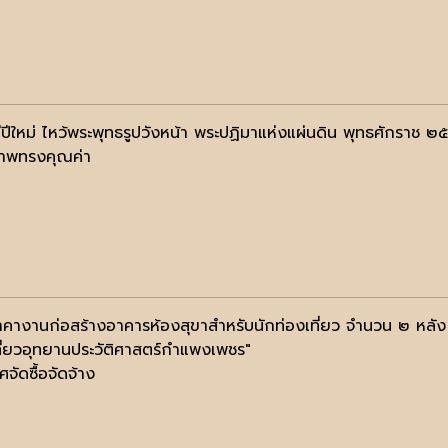
ีปีใหม่ ไหว้พระพุทธรูปวังหน้า พระปฏิมาแห่งแผ่นดิน พุทธศักราช ๒
าพทรงคุณค่า
คางานก่อสร้างอาคารห้องสุขาสำหรับนักท่องเที่ยว จำนวน ๒ หล
ที่ยวอุทยานประวัติศาสตร์กำแพงเพชร"
จัดซื้อจัดจ้าง