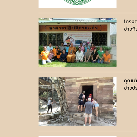
โครงก
ข่าวก
คุณเต
ข่าวปร