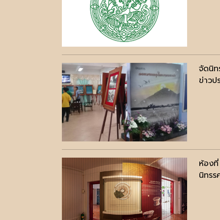
จัดนิท
ข่าวปร
ห้องที
นิทรร