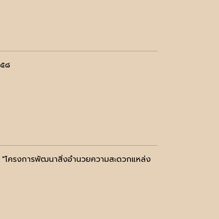
๕๕๘
ัง "โครงการพัฒนาสิ่งอำนวยความสะดวกแหล่ง