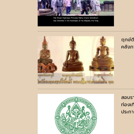
ฤกษ์ด
คลังภ
สอบรา
ท่องเ
ประกาศ