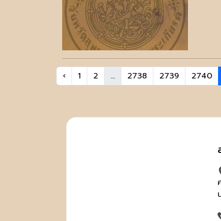
‹
1
2
...
2738
2739
2740