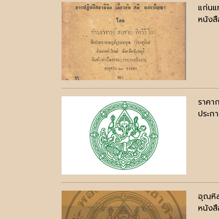
แก่นแ
หนังสื
ราคาก
ประกาศ
อุณฺหิ
หนังสื