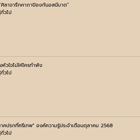
ง “ศิลาจารึกคาถาป้องกันอสนีบาต”
้ทั่วไป
หัวใจไม่ให้ใครทำพัง
้ทั่วไป
 นาคปรกที่ศรีเทพ" องค์ความรู้ประจำเดือนตุลาคม 2568
้ทั่วไป