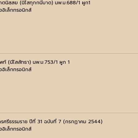
ปาตนิสฺสย (นิไสทุกกนีบาด) นพ.บ.688/1 ผูก1
ออิเล็กทรอนิกส์
ัพท์ (นีไสสัทธา) นพ.บ.753/1 ผูก 1
ออิเล็กทรอนิกส์
รศรีธรรมราช ปีที่ 31 ฉบับที่ 7 (กรกฏาคม 2544)
ออิเล็กทรอนิกส์