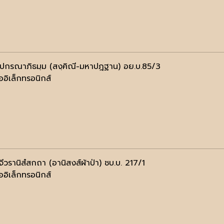
ฺปกรณาภิธมฺม (สงฺคิณี-มหาปฎฐาน) อย.บ.85/3
ออิเล็กทรอนิกส์
ลจีวรานิสํสกถา (อานิสงส์ผ้าป่า) ชบ.บ. 217/1
ออิเล็กทรอนิกส์