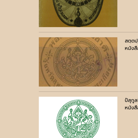
สตฺตป
หนังสื
ปํสุกู
หนังสื