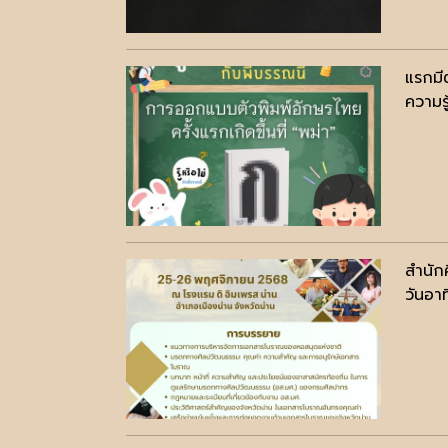
แรกมี
ความรู
สำนักศ
วันอา