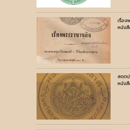
เรื่อง
หนังสื
สตฺตป
หนังสื