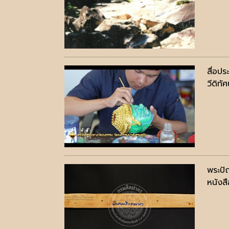
สื่อป
วีดิทัศ
พระปั
หนังสื