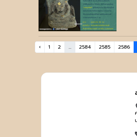
‹
1
2
...
2584
2585
2586