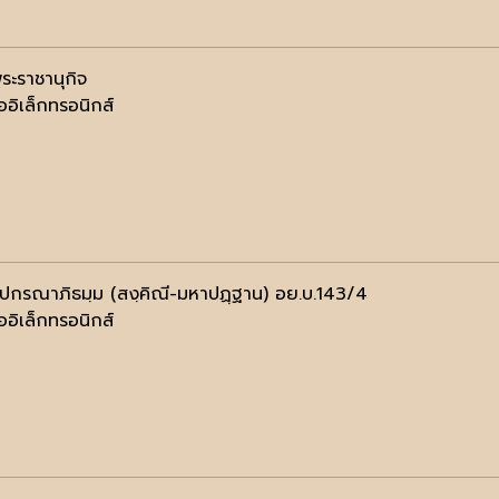
พระราชานุกิจ
ออิเล็กทรอนิกส์
ฺปกรณาภิธมฺม (สงฺคิณี-มหาปฏฺฐาน) อย.บ.143/4
ออิเล็กทรอนิกส์