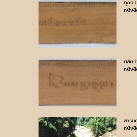
ทุกนิ
หนังสื
นิสัยศ
หนังสื
สารนค
หนังสื