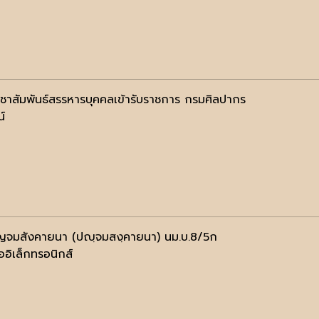
ระชาสัมพันธ์สรรหารบุคคลเข้ารับราชการ กรมศิลปากร
น์
ญจมสังคายนา (ปญฺจมสงฺคายนา) นม.บ.8/5ก
ออิเล็กทรอนิกส์