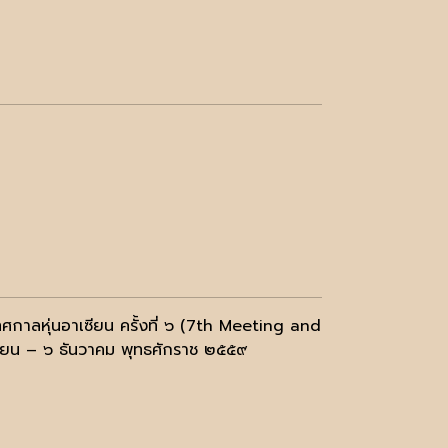
ศกาลหุ่นอาเซียน ครั้งที่ ๖ (7th Meeting and
ายน – ๖ ธันวาคม พุทธศักราช ๒๕๕๙