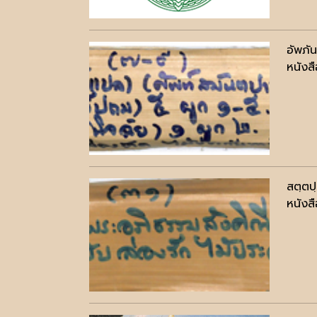
อัพภั
หนังสื
สตฺตป
หนังสื