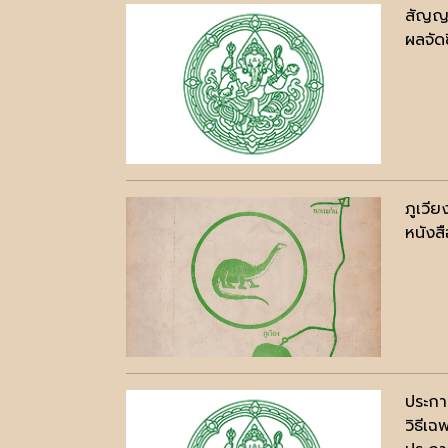
สัญญา
ผลจัดซ
ภูเวีย
หนังสื
ประกา
วิธีเฉ