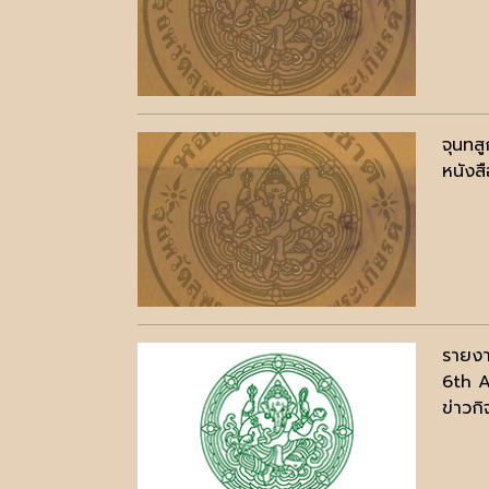
จุนทสู
หนังสื
รายงา
6th A
ข่าวก