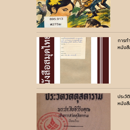
การทำ
หนังสื
ประวัต
หนังสื