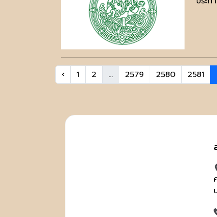
ประกาศ
‹
1
2
...
2579
2580
2581