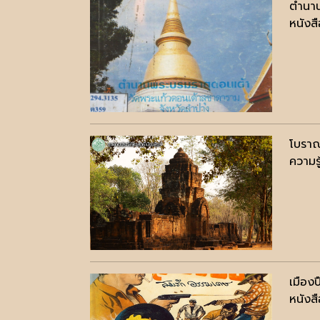
ตำนาน
หนังสื
โบรา
ความรู
เมืองป
หนังสื