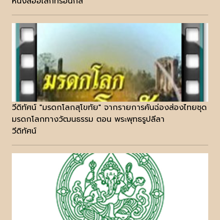
หนังสืออิเล็กทรอนิกส์
วีดิทัศน์ "มรดกโลกสุโขทัย" จากรายการคันฉ่องส่องไทยชุด
มรดกโลกทางวัฒนธรรม ตอน พระพุทธรูปลีลา
วีดิทัศน์