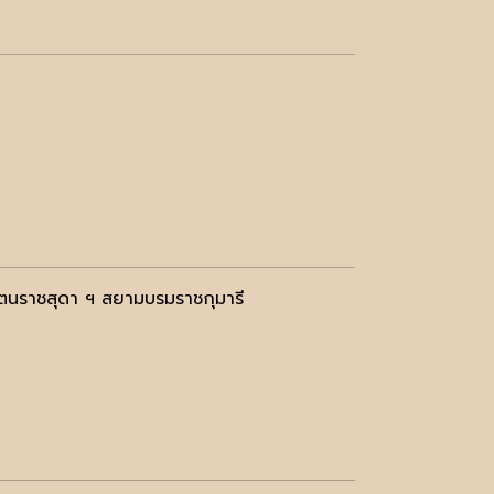
ัตนราชสุดา ฯ สยามบรมราชกุมารี