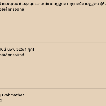
ปาตวณฺณนา(เวสฺสนฺตรชาตก)ชาตกฏฐกถา ขุทฺทกนิกายฏฐกถา(หิม
ออิเล็กทรอนิกส์
ทีปนี นพ.บ.525/1 ผูก1
ออิเล็กทรอนิกส์
g Brahmathat
น์