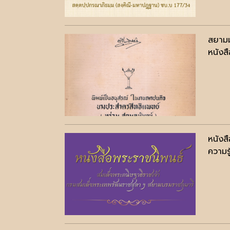
สยามม
หนังสื
หนังส
ความรู