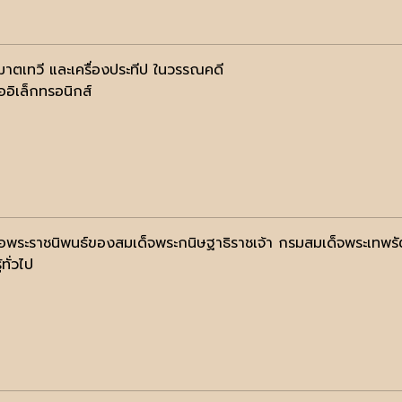
าตเทวี และเครื่องประทีป ในวรรณคดี
ออิเล็กทรอนิกส์
ือพระราชนิพนธ์ของสมเด็จพระกนิษฐาธิราชเจ้า กรมสมเด็จพระเทพร
้ทั่วไป