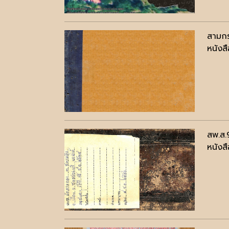
สามกร
หนังสื
สพ.ส.
หนังสื