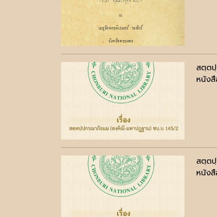
สตฺตป
หนังสื
สตฺตป
หนังสื