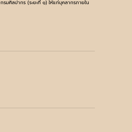
มศิลปากร (ระยะที่ ๑) ให้แก่บุคลากรภายใน