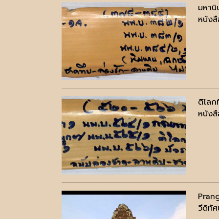
มหานิ
หนังสื
ติโลก
หนังสื
Pran
วีดิทัศ