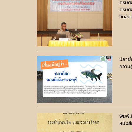
กรมศิ
กรมศิ
วันจัน
ปลายี
ความรู
พิมพ์
หนังสื