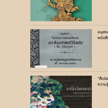
อนุสร
หนังสื
"สืบร่
ความรู