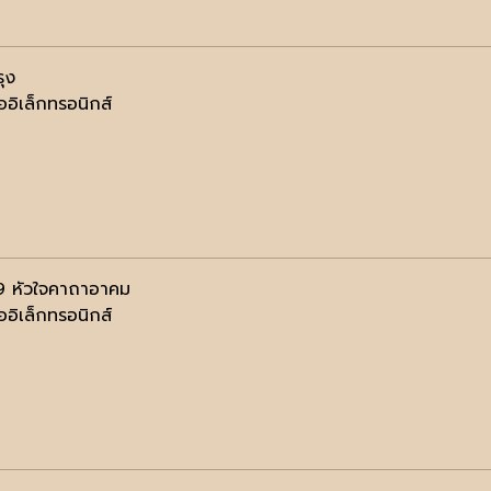
ุง
ออิเล็กทรอนิกส์
9 หัวใจคาถาอาคม
ออิเล็กทรอนิกส์