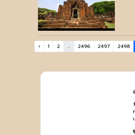
‹
1
2
...
2496
2497
2498