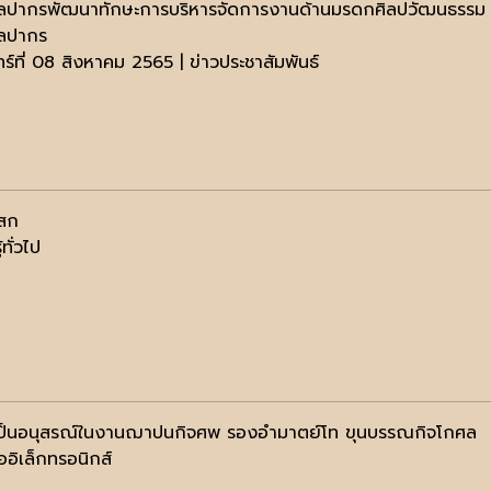
ลปากรพัฒนาทักษะการบริหารจัดการงานด้านมรดกศิลปวัฒนธรรม กร
ลปากร
ทร์ที่ 08 สิงหาคม 2565 | ข่าวประชาสัมพันธ์
่สก
้ทั่วไป
เป็นอนุสรณ์ในงานฌาปนกิจศพ รองอำมาตย์โท ขุนบรรณกิจโกศล
ออิเล็กทรอนิกส์