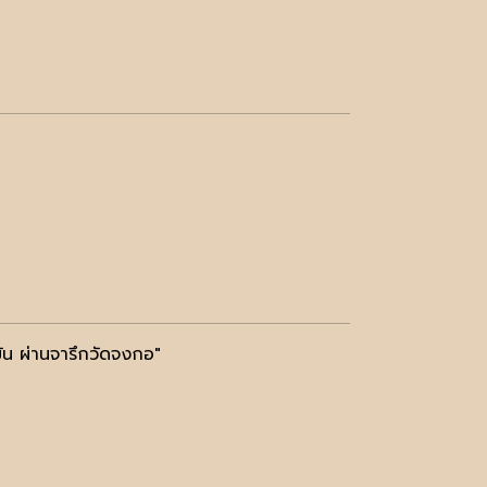
รมัน ผ่านจารึกวัดจงกอ"