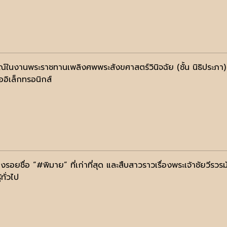
ณ์ในงานพระราชทานเพลิงศพพระสังขศาสตร์วินิจฉัย (ชั้น นิธิประภา)
ออิเล็กทรอนิกส์
องรอยชื่อ “#พิมาย” ที่เก่าที่สุด และสืบสาวราวเรื่องพระเจ้าชัยวีรว
้ทั่วไป