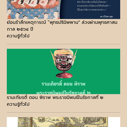
ย้อนรำลึกเหตุการณ์ “พุทธปรินิพพาน" ล่วงผ่านพุทธศาสน
กาล ๒๕๖๔ ปี
ความรู้ทั่วไป
รามเกียรติ์ ตอน พิราพ พระราชนิพนธ์ในรัชกาลที่ ๒
ความรู้ทั่วไป