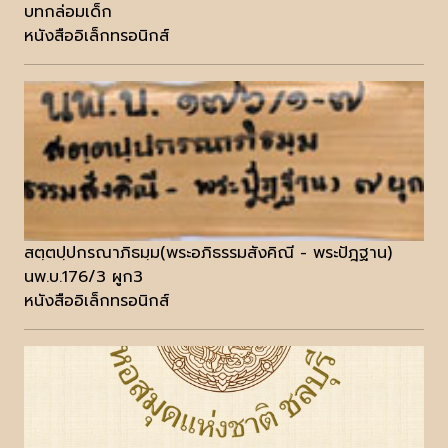
บทกล่อมเด็ก
หนังสืออิเล็กทรอนิกส์
สตฺตปฺปกรณาภิธมฺม(พระอภิธรรมสังคิณี - พระปัฎฐาน)
นพ.บ.176/3 ผูก3
หนังสืออิเล็กทรอนิกส์