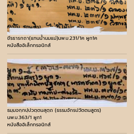
ขีรธารกถา(แทนน้ำนมแม่)นพ.บ.231/1ค ผูก1ค
หนังสืออิเล็กทรอนิกส์
ธมฺมจกฺกปฺปวตฺตนสุตฺถ (ธรรมจักรปวัตตนสูตร)
นพ.บ.363/1 ผูก1
หนังสืออิเล็กทรอนิกส์