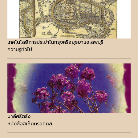
เทคโนโลยีการประปาในกรุงศรีอยุธยาและลพบุรี
ความรู้ทั่วไป
มาลีศรีตรัง
หนังสืออิเล็กทรอนิกส์