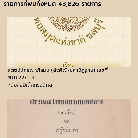
รายการที่พบทั้งหมด 43,826 รายการ
สตฺตปฺปกรณาภิธมฺม (สังคิณี-มหาปัฎฐาน) เลขที่
ชบ.บ.22/1-3
หนังสืออิเล็กทรอนิกส์