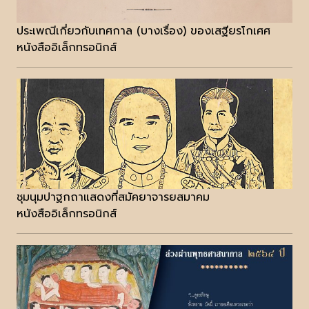
ประเพณีเกี่ยวกับเทศกาล (บางเรื่อง) ของเสฐียรโกเศศ
หนังสืออิเล็กทรอนิกส์
ชุมนุมปาฐกถาแสดงที่สมัคยาจารยสมาคม
หนังสืออิเล็กทรอนิกส์