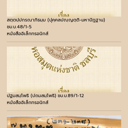
สตฺตปฺปกรณาภิธมฺม (ปุคฺคลปญฺญตฺติ-มหาปัฎฐาน)
ชบ.บ.48/1-5
หนังสืออิเล็กทรอนิกส์
ปฐมสมฺโพธิ (ปถมสมฺโพธิ) ชบ.บ.89/1-12
หนังสืออิเล็กทรอนิกส์