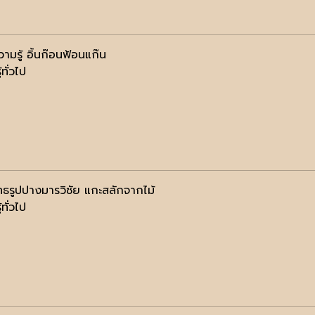
ามรู้ อิ้นก๊อนฟ้อนแก๊น
้ทั่วไป
ทธรูปปางมารวิชัย แกะสลักจากไม้
้ทั่วไป