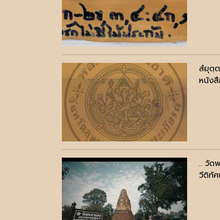
สํยุตฺ
หนังสื
.. วั
วีดิทัศ