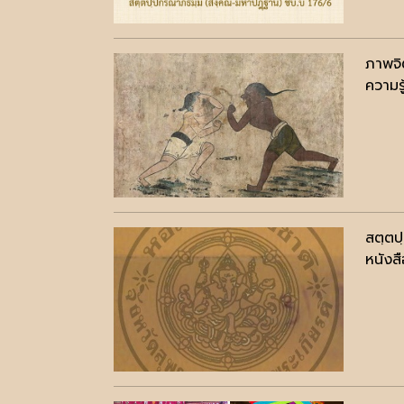
ภาพจิ
ความรู
สตฺตป
หนังสื