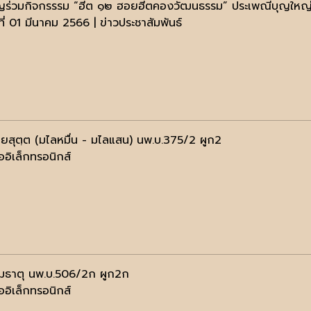
ญร่วมกิจกรรรม “ฮีต ๑๒ ฮอยฮีตคองวัฒนธรรม” ประเพณีบุญใหญ่ข
ที่ 01 มีนาคม 2566 | ข่าวประชาสัมพันธ์
ฺยสุตฺต (มไลหมื่น - มไลแสน) นพ.บ.375/2 ผูก2
ออิเล็กทรอนิกส์
มธาตุ นพ.บ.506/2ก ผูก2ก
ออิเล็กทรอนิกส์