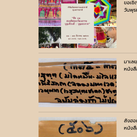
ขอเชิ
วันพุธ
มาเลย
หนังสื
สังฮอ
หนังสื