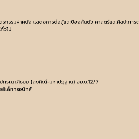
ตรกรรมฝาผนัง แสดงการต่อสู้และป้องกันตัว ศาสตร์และศิลปะการต่อสู
้ทั่วไป
ฺปกรณาภิธมฺม (สงฺคิณี-มหาปฏฺฐาน) อย.บ.12/7
ออิเล็กทรอนิกส์