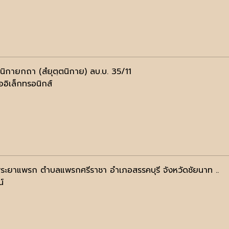
ตนิกายกถา (สํยุตฺตนิกาย) ลบ.บ. 35/11
ออิเล็กทรอนิกส์
ดพระยาแพรก ตำบลแพรกศรีราชา อำเภอสรรคบุรี จังหวัดชัยนาท ..
น์