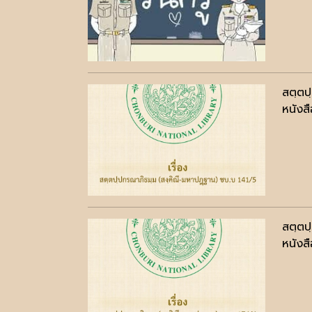
สตฺตป
หนังสื
สตฺตป
หนังสื