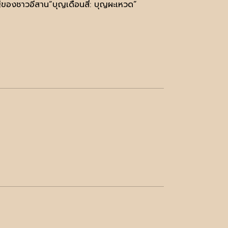
องชาวอีสาน“บุญเดือนสี่: บุญผะเหวด”