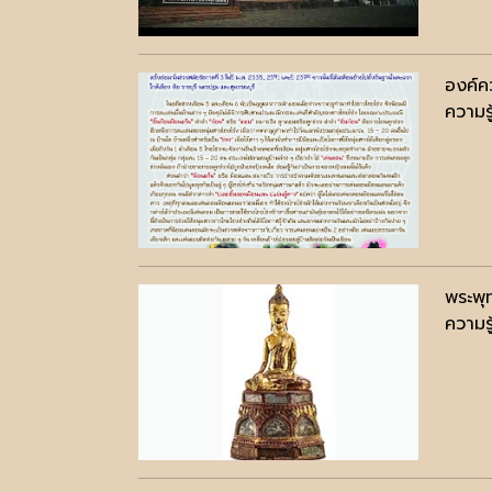
องค์คว
ความรู
พระพุ
ความรู