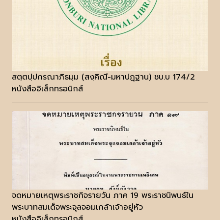
สตฺตปฺปกรณาภิธมฺม (สงฺคิณี-มหาปฎฺฐาน) ชบ.บ 174/2
หนังสืออิเล็กทรอนิกส์
จดหมายเหตุพระราชกิจรายวัน ภาค 19 พระราชนิพนธ์ใน
พระบาทสมเด็จพระจุลจอมเกล้าเจ้าอยู่หัว
หนังสืออิเล็กทรอนิกส์