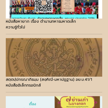
หนังสือหายาก เรื่อง ตำนานทหารมหาดเล็ก
ความรู้ทั่วไป
สตฺตปฺปกรณาภิธมฺม (สงฺคิณี-มหาปฏฺฐาน) อย.บ.41/1
หนังสืออิเล็กทรอนิกส์