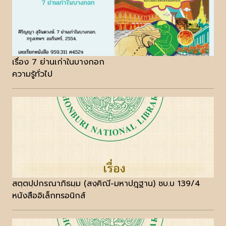
เรื่อง 7 ย่านเก่าในบางกอก
ความรู้ทั่วไป
สตฺตปฺปกรณาภิธมฺม (สงฺคิณี-มหาปฎฺฐาน) ชบ.บ 139/4
หนังสืออิเล็กทรอนิกส์