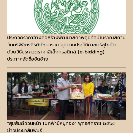
ประกวดราคาจ้างก่อสร้างพัฒนาสภาพภูมิทัศน์โบราณสถาน
วัดศรีพิจิตรกิรติกัลยาราม อุทยานประวัติศาสตร์สุโขทัย
ด้วยวิธีประกวดราคาอิเล็กทรอนิกส์ (e-bidding)
ประกาศจัดซื้อจัดจ้าง
"สุขสันต์ถ้วนหน้า เบิกฟ้าปีหนูทอง" พุทธศักราช ๒๕๖๓
ข่าวประชาสัมพันธ์