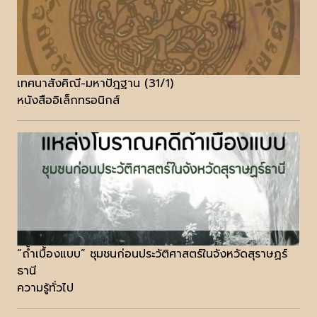
เทศนาสังคิณี-มหาปัฎฐาน (31/1)
หนังสืออิเล็กทรอนิกส์
“ถ้ำเบื้องแบบ” ชุมชนก่อนประวัติศาสตร์ในจังหวัดสุราษฏร์
ธานี
ความรู้ทั่วไป