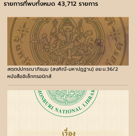
รายการที่พบทั้งหมด 43,712 รายการ
สตฺตปฺปกรณาภิธมฺม (สงฺคิณี-มหาปฏฺฐาน) อย.บ.36/2
หนังสืออิเล็กทรอนิกส์