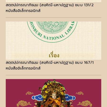
สตฺตปฺปกรณาภิธมฺม (สงฺคิณี-มหาปฎฺฐาน) ชบ.บ 131/2
หนังสืออิเล็กทรอนิกส์
สตฺตปฺปกรณาภิธมฺม (สงฺคิณี-มหาปฎฺฐาน) ชบ.บ 167/1
หนังสืออิเล็กทรอนิกส์