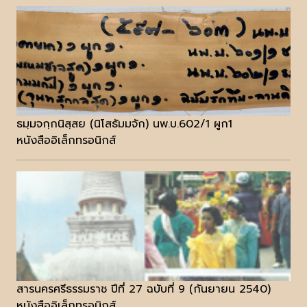
ธมฺมจกฺกนิสฺสย (นิโสธัมมจัก) นพ.บ.602/1 ผูก1
หนังสืออิเล็กทรอนิกส์
สารนครศรีธรรมราช ปีที่ 27 ฉบับที่ 9 (กันยายน 2540)
หนังสืออิเล็กทรอนิกส์