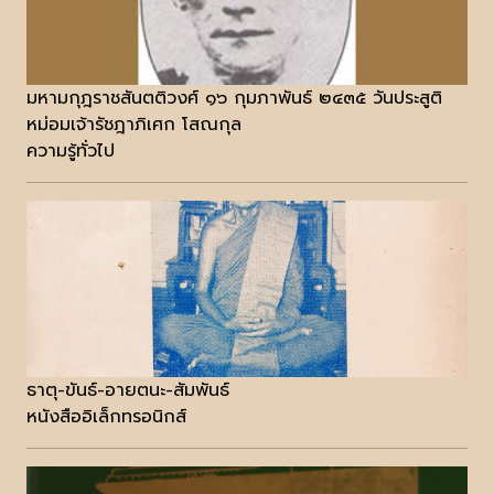
มหามกุฎราชสันตติวงศ์ ๑๖ กุมภาพันธ์ ๒๔๓๕ วันประสูติ
หม่อมเจ้ารัชฎาภิเศก โสณกุล
ความรู้ทั่วไป
ธาตุ-ขันธ์-อายตนะ-สัมพันธ์
หนังสืออิเล็กทรอนิกส์