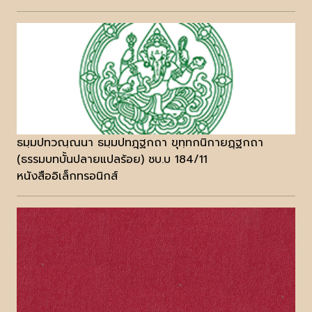
ธมฺมปทวณฺณนา ธมฺมปทฎฺฐกถา ขุทฺทกนิกายฏฺฐกถา
(ธรรมบทบั้นปลายแปลร้อย) ชบ.บ 184/11
หนังสืออิเล็กทรอนิกส์