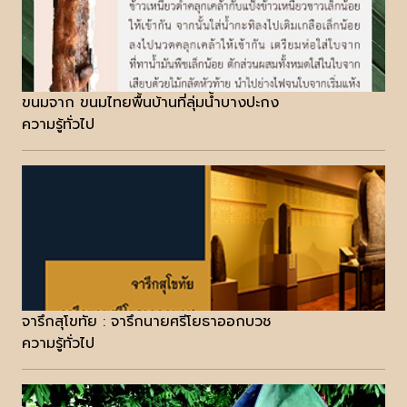
ขนมจาก ขนมไทยพื้นบ้านที่ลุ่มน้ำบางปะกง
ความรู้ทั่วไป
จารึกสุโขทัย : จารึกนายศรีโยธาออกบวช
ความรู้ทั่วไป