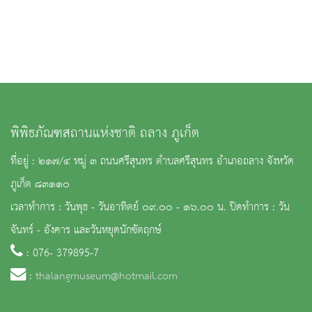
พิพิธภัณฑสถานแห่งชาติ ถลาง ภูเก็ต
ที่อยู่ : ๒๑๗/๔ หมู่ ๓ ถนนศรีสุนทร ตำบลศรีสุนทร อำเภอถลาง จังหวัด
ภูเก็ต ๘๓๑๑๐
เวลาทำการ : วันพุธ - วันอาทิตย์ ๐๙.๐๐ - ๑๖.๐๐ น. ปิดทำการ : วัน
จันทร์ - อังคาร และวันหยุดนักขัตฤกษ์
: 076- 379895-7
:
thalangmuseum@hotmail.com