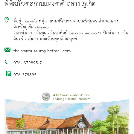
พิพิธภัณฑสถานแห่งชาติ ถลาง ภูเก็ต
ที่อยู่ : ๒๑๗/๔ หมู่ ๓ ถนนศรีสุนทร ตำบลศรีสุนทร อำเภอถลาง
จังหวัดภูเก็ต ๘๓๑๑๐
เวลาทำการ : วันพุธ - วันอาทิตย์ ๐๙.๐๐ - ๑๖.๐๐ น. ปิดทำการ : วัน
จันทร์ - อังคาร และวันหยุดนักขัตฤกษ์
thalangmuseum@hotmail.com
076- 379895-7
076-379895