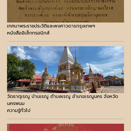
เทศนาพระราชประวัติและพงศาวดารกรุงเทพฯ
หนังสืออิเล็กทรอนิกส์
วัดธาตุเรณู บ้านเรณู ตำบลเรณู อำเภอเรณูนคร จังหวัด
นครพนม
ความรู้ทั่วไป