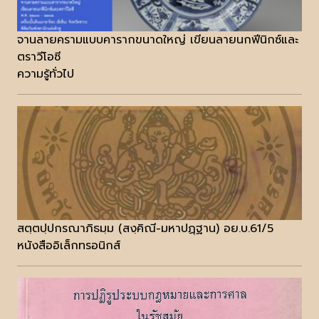
จานลายครามแบบคารากขนาดใหญ่ เขียนลายนกฟีนิกซ์และ
ตราวีโอซี
ความรู้ทั่วไป
สตฺตปฺปกรณาภิธมฺม (สงฺคิณี-มหาปฏฺฐาน) อย.บ.61/5
หนังสืออิเล็กทรอนิกส์