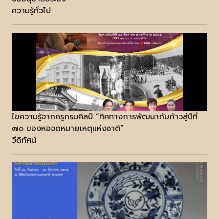
ความรู้ทั่วไป
ไขความรู้จากครูกรมศิลป์ “ทิศทางการพัฒนากับก้าวสู่ปีที่
๗๐ ของหอจดหมายเหตุแห่งชาติ”
วีดิทัศน์