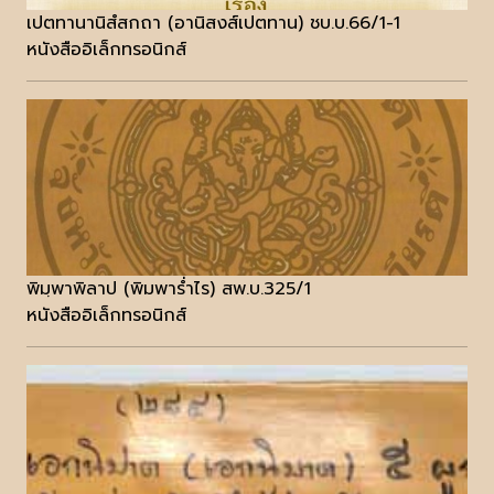
เปตทานานิสํสกถา (อานิสงส์เปตทาน) ชบ.บ.66/1-1
หนังสืออิเล็กทรอนิกส์
พิมฺพาพิลาป (พิมพาร่ำไร) สพ.บ.325/1
หนังสืออิเล็กทรอนิกส์