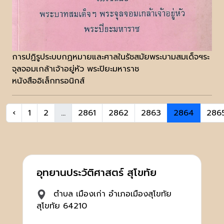
การปฏิรูประบบกฏหมายและศาลในรัชสมัยพระบามสมเด็จฯระ
จุลจอมเกล้าเจ้าอยู่หัว พระปิยะมหาราช
หนังสืออิเล็กทรอนิกส์
‹
1
2
...
2861
2862
2863
2864
286
อุทยานประวัติศาสตร์ สุโขทัย
ตำบล เมืองเก่า อำเภอเมืองสุโขทัย
สุโขทัย 64210