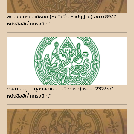
สตฺตปฺปกรณาภิธมฺม (สงฺคิณี-มหาปฎฐาน) อย.บ.89/7
หนังสืออิเล็กทรอนิกส์
กจฺจายนมูล (มูลกจฺจายนสนฺธิ-การก) ชบ.บ. 232/ข/1
หนังสืออิเล็กทรอนิกส์