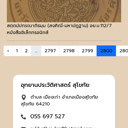
สตฺตปฺปกรณาภิธมฺม (สงฺคิณี-มหาปฎฐาน) อย.บ.112/7
หนังสืออิเล็กทรอนิกส์
‹
1
2
...
2797
2798
2799
2800
280
อุทยานประวัติศาสตร์ สุโขทัย
ตำบล เมืองเก่า อำเภอเมืองสุโขทัย
สุโขทัย 64210
055 697 527