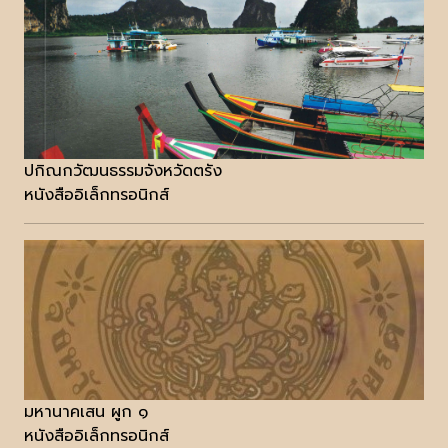
ปกิณกวัฒนธรรมจังหวัดตรัง
หนังสืออิเล็กทรอนิกส์
มหานาคเสน ผูก ๑
หนังสืออิเล็กทรอนิกส์