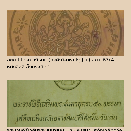
สตฺตปฺปกรณาภิธมฺม (สงฺคิณี-มหาปฎฐาน) อย.บ.67/4
หนังสืออิเล็กทรอนิกส์
พระราชพิธีเฉลิมพระชนมายุครบ ๕๐ พรรษา เสด็จเถลิงถวัล