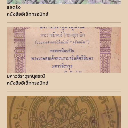
แลตรัง
หนังสืออิเล็กทรอนิกส์
มหาวชิราวุธานุสรณ์
หนังสืออิเล็กทรอนิกส์