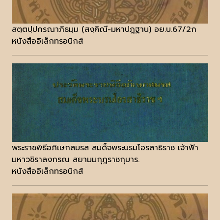
สตฺตปฺปกรณาภิธมฺม (สงฺคิณี-มหาปฎฐาน) อย.บ.67/2ก
หนังสืออิเล็กทรอนิกส์
พระราชพิธีอภิเษกสมรส สมด็จพระบรมโอรสาธิราช เจ้าฟ้า
มหาวชิราลงกรณ สยามมกุฎราชกุมาร.
หนังสืออิเล็กทรอนิกส์