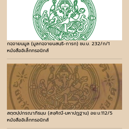
กจฺจายนมูล (มูลกจฺจายนสนฺธิ-การก) ชบ.บ. 232/ก/1
หนังสืออิเล็กทรอนิกส์
สตฺตปฺปกรณาภิธมฺม (สงฺคิณี-มหาปฎฐาน) อย.บ.112/5
หนังสืออิเล็กทรอนิกส์