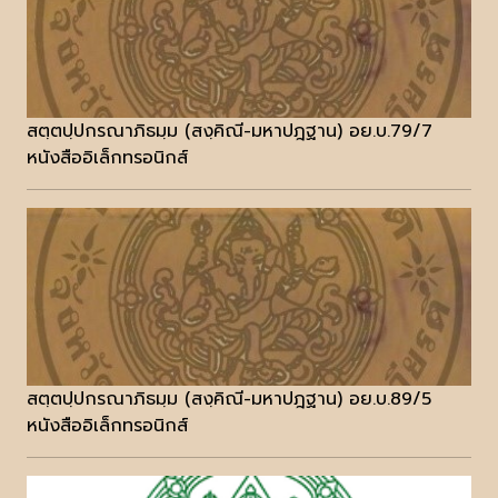
สตฺตปฺปกรณาภิธมฺม (สงฺคิณี-มหาปฎฐาน) อย.บ.79/7
หนังสืออิเล็กทรอนิกส์
สตฺตปฺปกรณาภิธมฺม (สงฺคิณี-มหาปฎฐาน) อย.บ.89/5
หนังสืออิเล็กทรอนิกส์