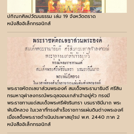
ปกิณกศิลปวัฒนธรรม เล่ม 19 จังหวัดตราด
หนังสืออิเล็กทรอนิกส์
พระราชหัตถเลขาส่วนพระองค์ สมเด็จพระรามาธิบดี ศรีสิน
ทรมหาจุฬาลงกรณ์พระจุลจอมเกล้าเจ้าอยู่หัว ทรงมี
พระราชทานแด่สมเด็จพระศรีพัชรินทรา บรมราชินีนาถ พระ
พันปีหลวง ในเวลาที่ทรงสำเร็จราชการแผ่นดินต่างพระองค์
เมื่อเสด็จพระราชดำเนินประพาสยุโรป พ.ศ. 2440 ภาค 2
หนังสืออิเล็กทรอนิกส์