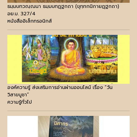
ธมฺมบทวณฺณนา ธมฺมบทฏฺฐกถา (ขุทฺทกนิกายฏฺฐกถา)
อย.บ. 327/4
หนังสืออิเล็กทรอนิกส์
องค์ความรู้ ส่งเสริมการอ่านผ่านออนไลน์ เรื่อง “วัน
วิสาขบูชา”
ความรู้ทั่วไป