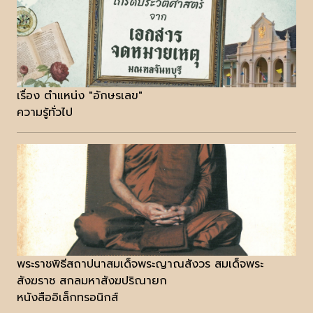
เรื่อง ตำแหน่ง "อักษรเลข"
ความรู้ทั่วไป
พระราชพิธีสถาปนาสมเด็จพระญาณสังวร สมเด็จพระ
สังฆราช สกลมหาสังฆปริณายก
หนังสืออิเล็กทรอนิกส์