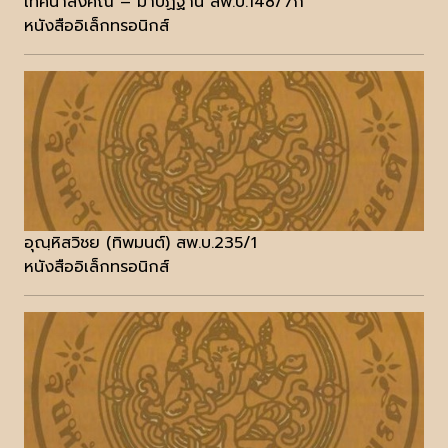
เทศนาสังคิณี – มาปัฏฐาน สพ.บ.148/7ก
หนังสืออิเล็กทรอนิกส์
อุณฺหิสวิชย (ทิพมนต์) สพ.บ.235/1
หนังสืออิเล็กทรอนิกส์