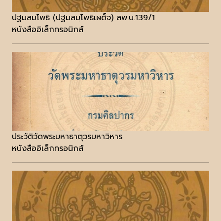
ปฐมสมโพธิ (ปฐมสมฺโพธิเผด็จ) สพ.บ.139/1
หนังสืออิเล็กทรอนิกส์
ประวัติวัดพระมหาธาตุวรมหาวิหาร
หนังสืออิเล็กทรอนิกส์