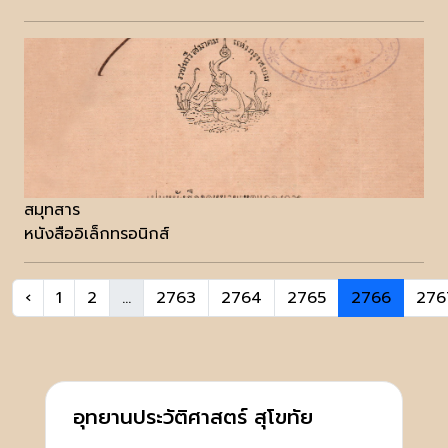
สมุทสาร
หนังสืออิเล็กทรอนิกส์
‹
1
2
...
2763
2764
2765
2766
276
อุทยานประวัติศาสตร์ สุโขทัย