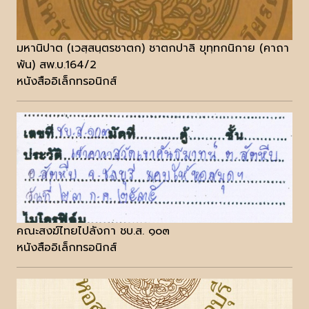
มหานิปาต (เวสฺสนฺตรชาตก) ชาตกปาลิ ขุทฺทกนิกาย (คาถา
พัน) สพ.บ.164/2
หนังสืออิเล็กทรอนิกส์
คณะสงฆ์ไทยไปลังกา ชบ.ส. ๑๐๓
หนังสืออิเล็กทรอนิกส์