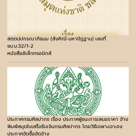
สตฺตปฺปกรณาภิธมฺม (สังคิณี-มหาปัฎฐาน) เลขที่
ชบ.บ.32/1-2
หนังสืออิเล็กทรอนิกส์
ประกาศกรมศิลปากร เรื่อง ประกาศผู้ชนะการเสนอราคา จ้าง
พิมพ์สมุดใบเสร็จรับเงินกรมศิลปากร โดยวิธีเฉพาะเจาะจง
ประกาศจัดซื้อจัดจ้าง