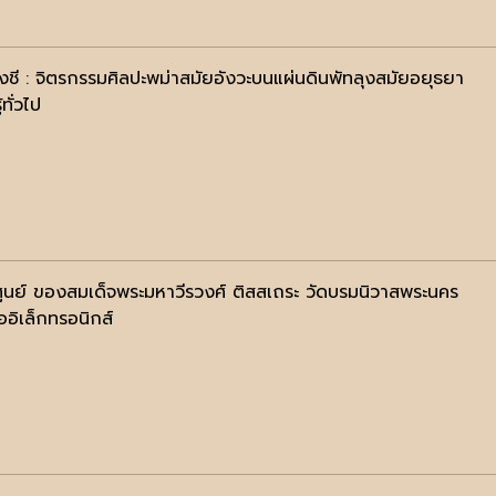
งชี : จิตรกรรมศิลปะพม่าสมัยอังวะบนแผ่นดินพัทลุงสมัยอยุธยา
้ทั่วไป
ศูนย์ ของสมเด็จพระมหาวีรวงศ์ ติสสเถระ วัดบรมนิวาสพระนคร
ออิเล็กทรอนิกส์