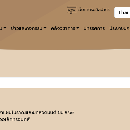
เว็บท่ากรมศิลปากร
าน
ข่าวและกิจกรรม
คลังวิชาการ
นิทรรศการ
ประชาชนคว
ยาแผนโบราณและบทสวดมนต์ ชบ.ส.๖๙
ออิเล็กทรอนิกส์