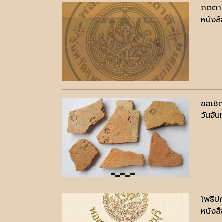
ภตฺตา
หนังสื
ขอเชิ
วันจัน
โพธิปก
หนังสื