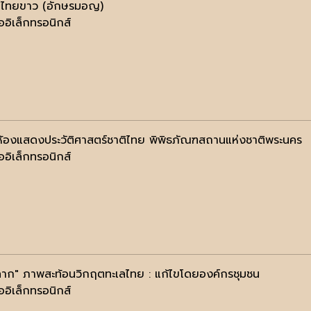
ดไทยขาว (อักษรมอญ)
ออิเล็กทรอนิกส์
้องแสดงประวัติศาสตร์ชาติไทย พิพิธภัณฑสถานแห่งชาติพระนคร
ออิเล็กทรอนิกส์
าก" ภาพสะท้อนวิกฤตทะเลไทย : แก้ไขโดยองค์กรชุมชน
ออิเล็กทรอนิกส์