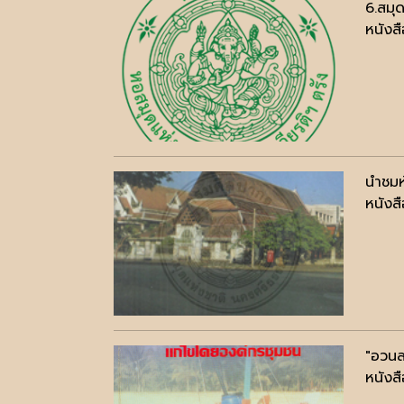
6.สมุ
หนังสื
นำชมห
หนังสื
"อวนล
หนังสื