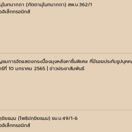
นุโมทนากถา (ภัตตานุโมทนากถา) สพ.บ.362/1
ออิเล็กทรอนิกส์
ญชมการจัดแสดงกระเบื้องมุงหลังคาชิ้นพิเศษ ที่มีรอยประทับรูปบุค
ทร์ที่ 10 มกราคม 2565 | ข่าวประชาสัมพันธ์
ฺขิยธมฺม (โพธิปกฺขิยธมฺม) ชบ.บ.49/1-6
ออิเล็กทรอนิกส์