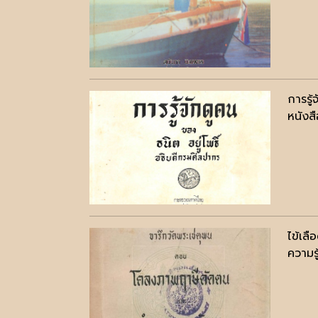
การรู้
หนังสื
ไข้เล
ความรู