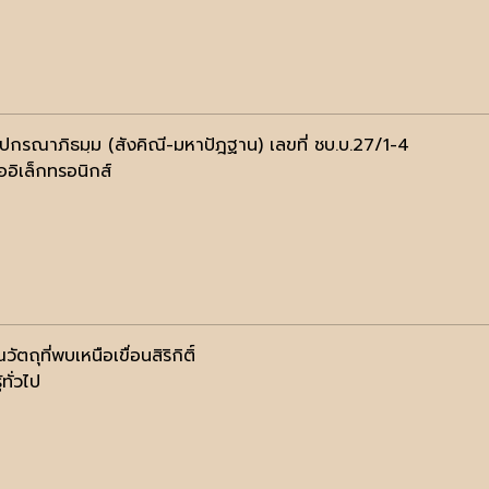
ฺปกรณาภิธมฺม (สังคิณี-มหาปัฎฐาน) เลขที่ ชบ.บ.27/1-4
ออิเล็กทรอนิกส์
ัตถุที่พบเหนือเขื่อนสิริกิติ์
้ทั่วไป