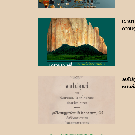
เขานา
ความรู
ลบไม่
หนังสื