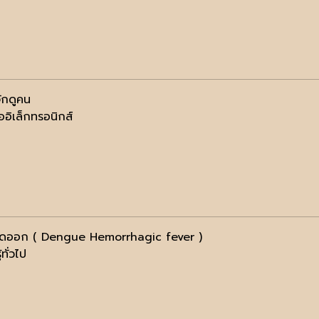
จักดูคน
ออิเล็กทรอนิกส์
ือดออก ( Dengue Hemorrhagic fever )
้ทั่วไป