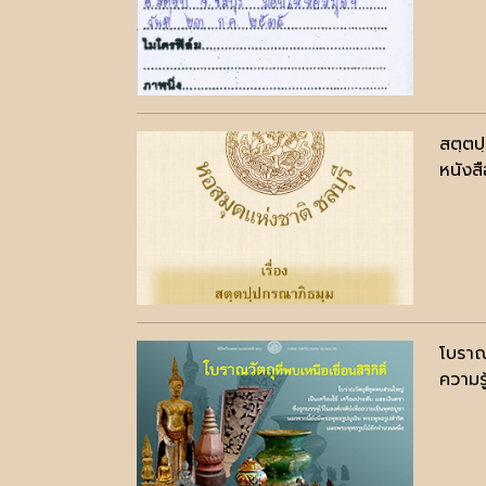
สตฺตป
หนังสื
โบราณว
ความรู