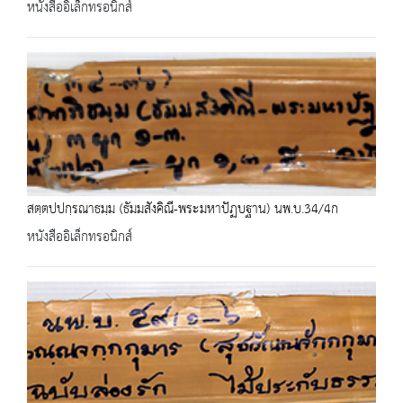
หนังสืออิเล็กทรอนิกส์
สตฺตปปกฺรณาธมฺม (ธัมมสังคิณี-พระมหาปัฏบฐาน) นพ.บ.34/4ก
หนังสืออิเล็กทรอนิกส์