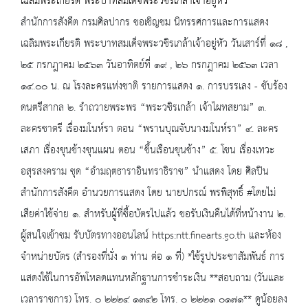
เฉลิมพระเกียรติ พระบาทสมเด็จพระวชิรเกล้าเจ้าอยู่หัว
สำนักการสังคีต กรมศิลปากร ขอเชิญชม นิทรรศการและการแสดง
เฉลิมพระเกียรติ พระบาทสมเด็จพระวชิรเกล้าเจ้าอยู่หัว วันเสาร์ที่ ๑๘ ,
๒๕ กรกฎาคม ๒๕๖๓ วันอาทิตย์ที่ ๑๙ , ๒๖ กรกฎาคม ๒๕๖๓ เวลา
๑๔.๐๐ น. ณ โรงละครแห่งชาติ รายการแสดง ๑. การบรรเลง - ขับร้อง
ดนตรีสากล ๒. รำถวายพระพร “พระวชิรเกล้า เจ้าไผทสยาม” ๓.
ละครชาตรี เรื่องมโนห์รา ตอน “พรานบุณจับนางมโนห์รา” ๔. ละคร
เสภา เรื่องขุนช้างขุนแผน ตอน “ขึ้นเรือนขุนช้าง” ๕. โขน เรื่องเทวะ
อสุรสงคราม ชุด “อำมฤตธาราอินทราธิราช” นำแสดง โดย ศิลปิน
สำนักการสังคีต อำนวยการแสดง โดย นายปกรณ์ พรพิสุทธิ์ #โดยไม่
เสียค่าใช้จ่าย ๑. สำหรับผู้ที่ซื้อบัตรไปแล้ว ขอรับเงินคืนได้ที่หน้างาน ๒.
ผู้สนใจเข้าชม รับบัตรทางออนไลน์ https:ntt.finearts.go.th และห้อง
จำหน่ายบัตร (สำรองที่นั่ง ๑ ท่าน ต่อ ๑ ที่) *ใช้รูปประชาสัมพันธ์ การ
แสดงใช้ในการอัพโหลดแทนหลักฐานการชำระเงิน **สอบถาม (วันและ
เวลาราชการ) โทร. ๐ ๒๒๒๔ ๑๓๔๒ โทร. ๐ ๒๒๒๑ ๐๑๗๑** ดูน้อยลง