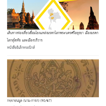
เส้นทางท่องเที่ยวเชื่อมโยงแหล่งมรดกโลกพระนครศรีอยุธยา เมืองมรดก
โลกสุโขทัย และเมืองบริวาร
หนังสืออิเล็กทรอนิกส์
กจฺจายนมูล (นาม-การก) (90/ฆ7)