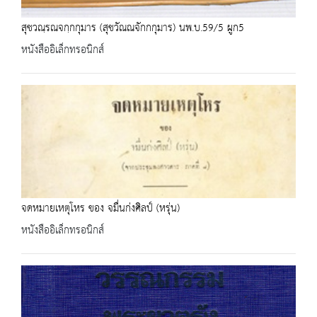
สุชวณฺรณจกฺกกุมาร (สุชวัณณจักกกุมาร) นพ.บ.59/5 ผูก5
หนังสืออิเล็กทรอนิกส์
จดหมายเหตุโหร ของ จมื่นก่งศิลป์ (หรุ่น)
หนังสืออิเล็กทรอนิกส์