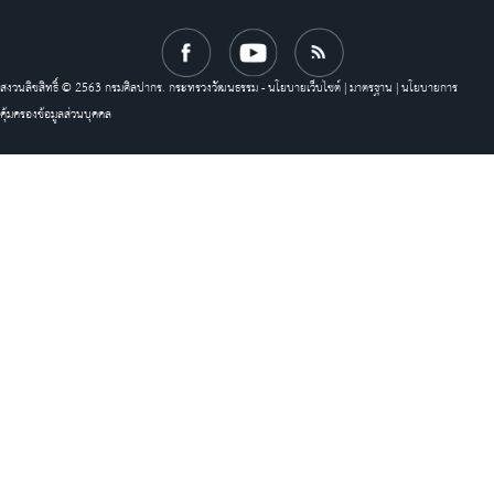
สงวนลิขสิทธิ์ © 2563 กรมศิลปากร. กระทรวงวัฒนธรรม -
นโยบายเว็บไซต์
|
มาตรฐาน
|
นโยบายการ
คุ้มครองข้อมูลส่วนบุคคล