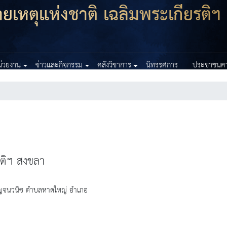
เหตุแห่งชาติ เฉลิมพระเกียรติฯ
หน่วยงาน
ข่าวและกิจกรรม
คลังวิชาการ
นิทรรศการ
ประชาชนควร
รติฯ สงขลา
จนวนิช ตำบลหาดใหญ่ อำเภอ