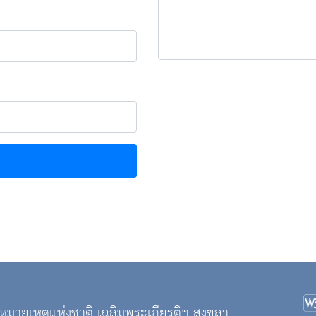
มายเหตุแห่งชาติ เฉลิมพระเกียรติฯ สงขลา