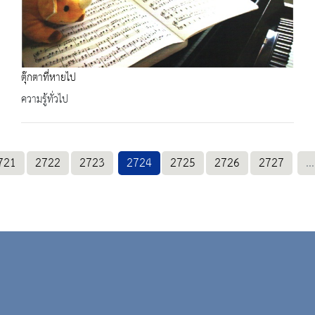
ตุ๊กตาที่หายไป
ความรู้ทั่วไป
721
2722
2723
2724
2725
2726
2727
...