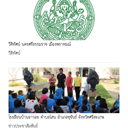
วีดิทัศน์ นครศรีธรรมราช เมืองพราหมณ์
วีดิทัศน์
โรงเรียนบ้านอาวอย ตำบลโสน อำเภอขุขันธ์ จังหวัดศรีสะเกษ
ข่าวประชาสัมพันธ์