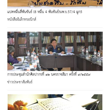
แปดหมื่นสี่พันขันธ์ (8 หมื่น 4 พันขันธ์)นพ.บ.57/4 ผูก5
หนังสืออิเล็กทรอนิกส์
การประชุมสำนักศิลปากรที่ ๑๒ นครราชสีมา ครั้งที่ ๙/๒๕๕๙
ข่าวประชาสัมพันธ์