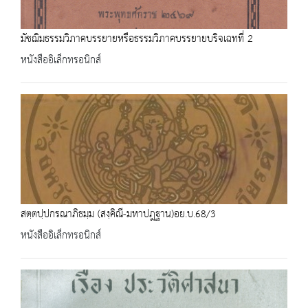
มัชฌิมธรรมวิภาคบรรยายหรือธรรมวิภาคบรรยายบริจเฉทที่ 2
หนังสืออิเล็กทรอนิกส์
สตฺตปฺปกรณาภิธมฺม (สงฺคิณี-มหาปฎฐาน)อย.บ.68/3
หนังสืออิเล็กทรอนิกส์