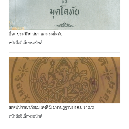
เรื่อง ประวัติศาสนา และ มุตโตทัย
หนังสืออิเล็กทรอนิกส์
สตฺตปฺปกรณาภิธมฺม (สงฺคิณี-มหาปฎฐาน) อย.บ.140/2
หนังสืออิเล็กทรอนิกส์