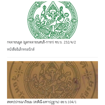
กจฺจายนมูล (มูลกจฺจายนสนฺธิ-การก) ชบ.บ. 232/จ/2
หนังสืออิเล็กทรอนิกส์
สตฺตปฺปกรณาภิธมฺม (สงฺคิณี-มหาปฎฐาน) อย.บ.104/1