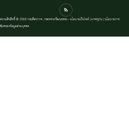
สงวนลิขสิทธิ์ © 2563 กรมศิลปากร. กระทรวงวัฒนธรรม -
นโยบายเว็บไซต์
|
มาตรฐาน
|
นโยบายการ
คุ้มครองข้อมูลส่วนบุคคล