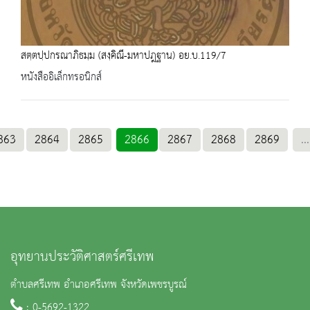
สตฺตปฺปกรณาภิธมฺม (สงฺคิณี-มหาปฎฐาน) อย.บ.119/7
หนังสืออิเล็กทรอนิกส์
863
2864
2865
2866
2867
2868
2869
...
อุทยานประวัติศาสตร์ศรีเทพ
ตำบลศรีเทพ อำเภอศรีเทพ จังหวัดเพชรบูรณ์
: 0-5692-1322