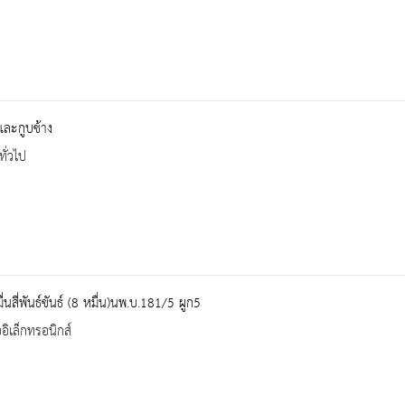
และกูบช้าง
ทั่วไป
่นสี่พันธ์ขันธ์ (8 หมื่น)นพ.บ.181/5 ผูก5
ออิเล็กทรอนิกส์