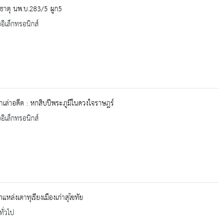
ธาตุ นพ.บ.283/5 ผูก5
ออิเล็กทรอนิกส์
าเล่าอดีต : หกสิบปีพระภูมีในดวงใจราษฎร์
ออิเล็กทรอนิกส์
แหล่งเตาทุเรียงเมืองเก่าสุโขทัย
ทั่วไป