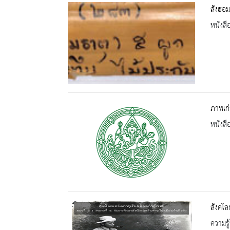
สังฮอม
หนังสื
ภาพเก่
หนังสื
สังคโลก
ความรู้