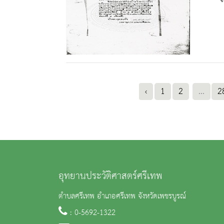
‹
1
2
...
2
อุทยานประวัติศาสตร์ศรีเทพ
ตำบลศรีเทพ อำเภอศรีเทพ จังหวัดเพชรบูรณ์
: 0-5692-1322