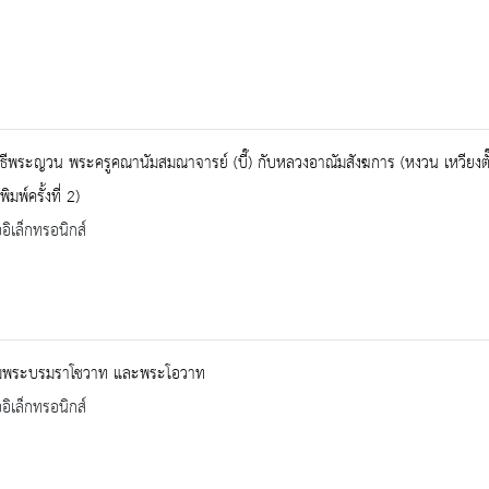
ธีพระญวน พระครูคณานัมสมณาจารย์ (บี๊) กับหลวงอาณัมสังฆการ (หงวน เหวียงตั๊น
ิมพ์ครั้งที่ 2)
ออิเล็กทรอนิกส์
มพระบรมราโชวาท และพระโอวาท
ออิเล็กทรอนิกส์