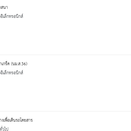
ศาสนา
ออิเล็กทรอนิกส์
เกร็ด (นม.ส.36)
ออิเล็กทรอนิกส์
างเพื่อเดินรถโดยสาร
ทั่วไป