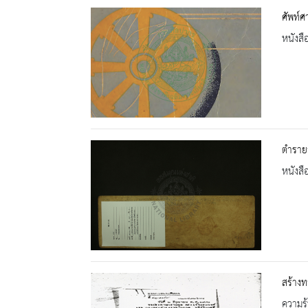
ศัพท์
หนังสื
ตำรายา
หนังสื
สร้างท
ความรู้