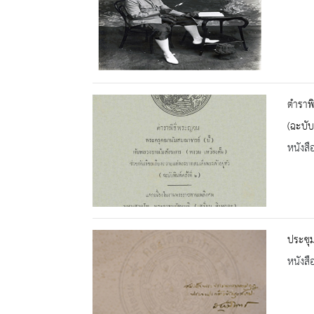
ตำราพิ
(ฉะบับพ
หนังสื
ประชุ
หนังสื