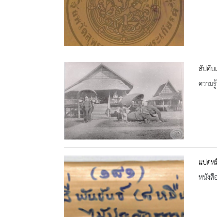
สัปคับ
ความรู้
แปดหมื
หนังสื