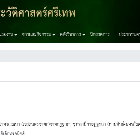
ะวัติศาสตร์ศรีเทพ
หน่วยงาน
ข่าวและกิจกรรม
คลังวิชาการ
นิทรรศการ
ประชาชนควร
ปาตวณฺณนา (เวสฺสนฺตรชาดก)ชาตกฎฐกถา ขุทฺทกนิกายฏฐกถา (ทานขันธ์-นครกัณฑ
ออิเล็กทรอนิกส์