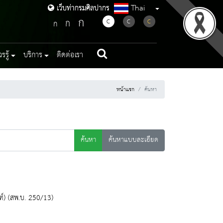
Thai
เว็บท่ากรมศิลปากร
เว็บท่ากรมศิลปากร
ก
ก
C
C
C
ก
รู้
บริการ
ติดต่อเรา
หน้าแรก
ค้นหา
ค้นหา
ค้นหาแบบละเอียด
์) (สพ.บ. 250/13)