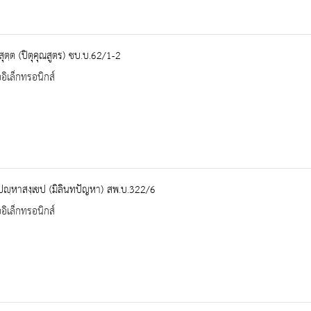
ณสุตฺต (ปิตุคุณสูตร) ชบ.บ.62/1-2
ออิเล็กทรอนิกส์
ทปญฺหาสงฺเขป (มิลินทปัญหา) สพ.บ.322/6
ออิเล็กทรอนิกส์