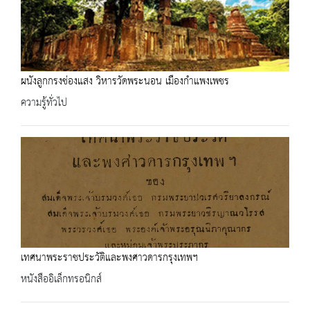
ผนังลูกกรงช่องแสง วิหารวัดพระนอน เมืองกำแพงเพชร
ความรู้ทั่วไป
เทศนาพระราชประวัติและพงศาวดารกรุงเทพฯ
หนังสืออิเล็กทรอนิกส์