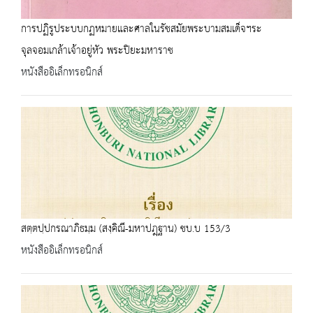
การปฏิรูประบบกฏหมายและศาลในรัชสมัยพระบามสมเด็จฯระ
จุลจอมเกล้าเจ้าอยู่หัว พระปิยะมหาราช
หนังสืออิเล็กทรอนิกส์
สตฺตปฺปกรณาภิธมฺม (สงฺคิณี-มหาปฎฺฐาน) ชบ.บ 153/3
หนังสืออิเล็กทรอนิกส์