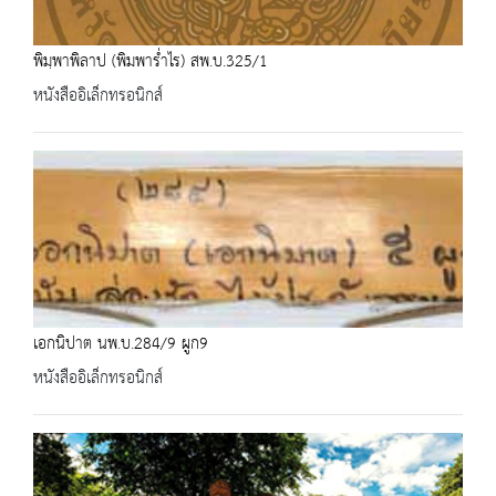
พิมฺพาพิลาป (พิมพาร่ำไร) สพ.บ.325/1
หนังสืออิเล็กทรอนิกส์
เอกนิปาต นพ.บ.284/9 ผูก9
หนังสืออิเล็กทรอนิกส์