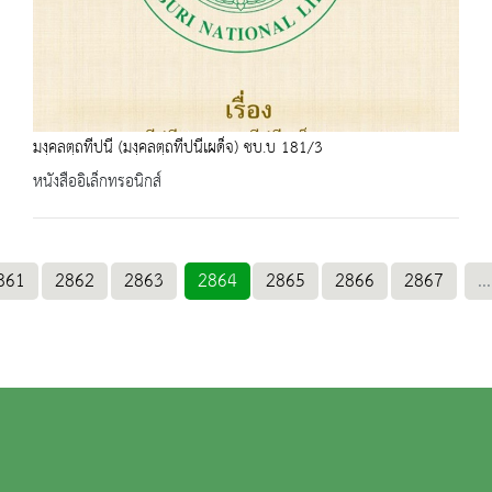
มงฺคลตฺถทีปนี (มงฺคลตฺถทีปนีเผด็จ) ชบ.บ 181/3
หนังสืออิเล็กทรอนิกส์
861
2862
2863
2864
2865
2866
2867
...