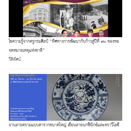
ไขความรู้จากครูกรมศิลป์ “ทิศทางการพัฒนากับก้าวสู่ปีที่ ๗๐ ของหอ
จดหมายเหตุแห่งชาติ”
วีดิทัศน์
จานลายครามแบบคารากขนาดใหญ่ เขียนลายนกฟีนิกซ์และตราวีโอซี