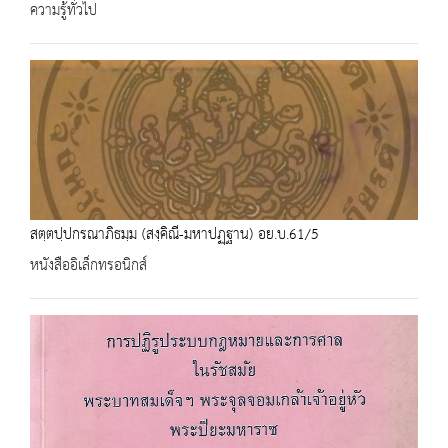
ความรู้ทั่วไป
สตฺตปฺปกรณาภิธมฺม (สงฺคิณี-มหาปฏฺฐาน) อย.บ.61/5
หนังสืออิเล็กทรอนิกส์