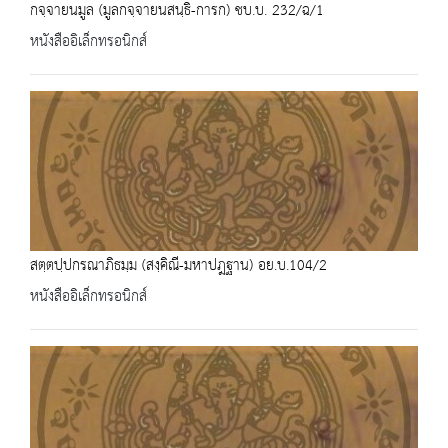
กจฺจายนมูล (มูลกจฺจายนสนฺธิ-การก) ชบ.บ. 232/ฉ/1
หนังสืออิเล็กทรอนิกส์
สตฺตปฺปกรณาภิธมฺม (สงฺคิณี-มหาปฎฐาน) อย.บ.104/2
หนังสืออิเล็กทรอนิกส์