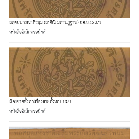
สตฺตปฺปกรณาภิธมฺม (สงฺคิณี-มหาปฎฐาน) อย.บ.120/1
หนังสืออิเล็กทรอนิกส์
เรื่องชายทั้งหก(เรื่องชายทั้งหก) 13/1
หนังสืออิเล็กทรอนิกส์