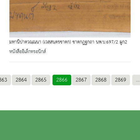
มหานิปาตวณฺณนา (เวสฺสนฺตรชาตก) ชาตกฎฐกถา นพ.บ.697/2 ผูก2
หนังสืออิเล็กทรอนิกส์
863
2864
2865
2866
2867
2868
2869
...