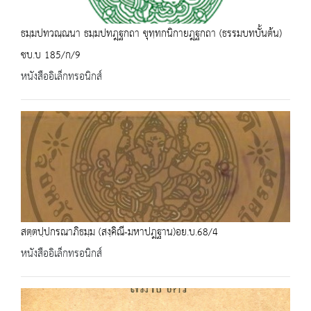
ธมฺมปทวณฺณนา ธมฺมปทฎฺฐกถา ขุทฺทกนิกายฎฺฐกถา (ธรรมบทบั้นต้น)
ชบ.บ 185/ก/9
หนังสืออิเล็กทรอนิกส์
สตฺตปฺปกรณาภิธมฺม (สงฺคิณี-มหาปฎฐาน)อย.บ.68/4
หนังสืออิเล็กทรอนิกส์