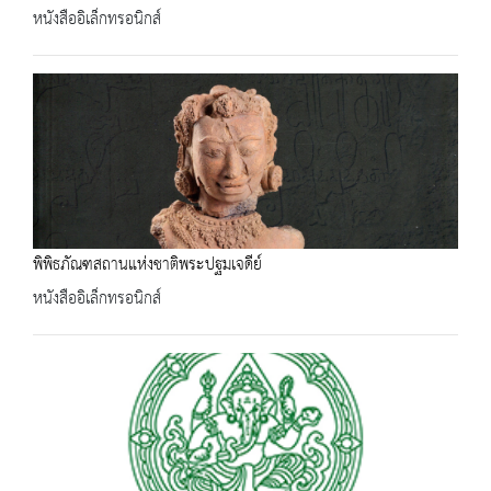
หนังสืออิเล็กทรอนิกส์
พิพิธภัณฑสถานแห่งชาติพระปฐมเจดีย์
หนังสืออิเล็กทรอนิกส์