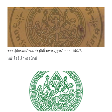
สตฺตปฺปกรณาภิธมฺม (สงฺคิณี-มหาปฎฐาน) อย.บ.140/3
หนังสืออิเล็กทรอนิกส์