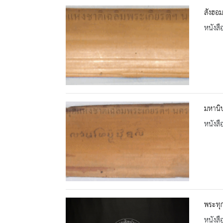
สังฮอ
หนังสื
มหานิ
หนังสื
พระทุก
หนังสื