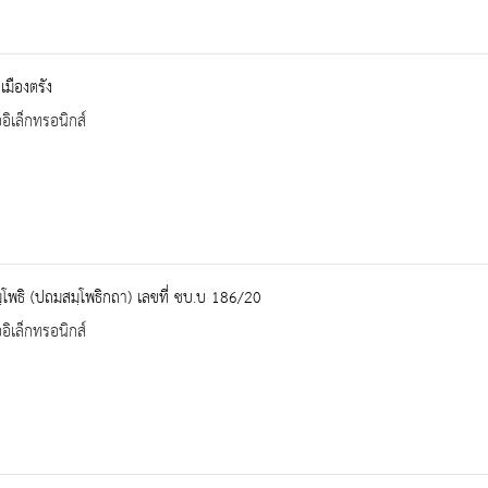
เมืองตรัง
ออิเล็กทรอนิกส์
โพธิ (ปถมสมฺโพธิกถา) เลขที่ ชบ.บ 186/20
ออิเล็กทรอนิกส์