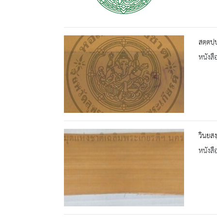
สตฺตปฺ
หนังสื
วินยสง
หนังสื