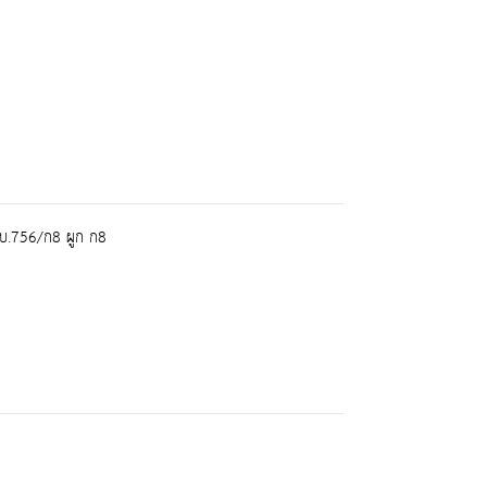
บ.756/ก8 ผูก ก8