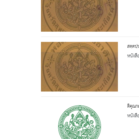
สตฺตปฺ
หนังสื
ติคุณก
หนังสื