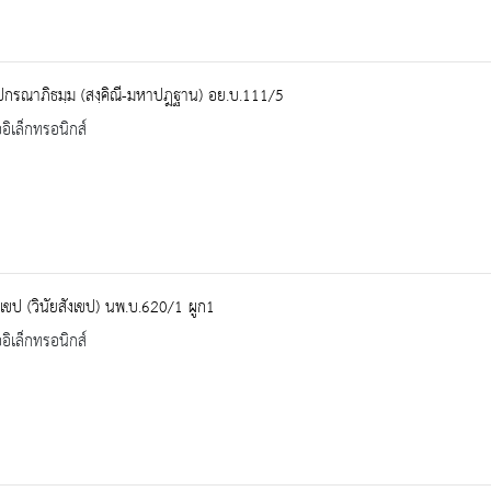
ปกรณาภิธมฺม (สงฺคิณี-มหาปฎฐาน) อย.บ.111/5
ออิเล็กทรอนิกส์
ฺเขป (วินัยสังเขป) นพ.บ.620/1 ผูก1
ออิเล็กทรอนิกส์