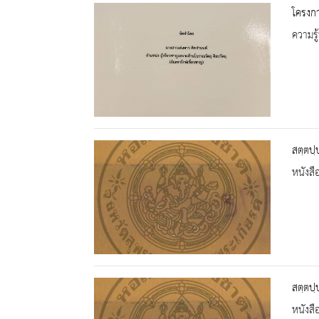
โครงก
ความรู้
สตฺตปฺ
หนังสื
สตฺตปฺ
หนังสื