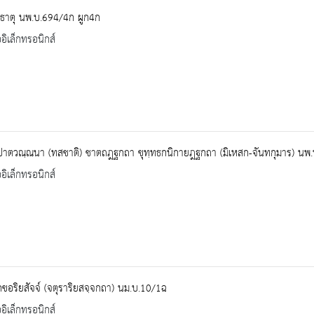
มธาตุ นพ.บ.694/4ก ผูก4ก
ออิเล็กทรอนิกส์
ปาตวณฺณนา (ทสชาติ) ชาตถฎฐกถา ขุทฺทธกนิกายฎฐกถา (มิเหสก-จันทกุมาร) นพ.
ออิเล็กทรอนิกส์
ขอริยสัจจ์ (จตุราริยสจฺจกถา) นม.บ.10/1ฉ
ออิเล็กทรอนิกส์