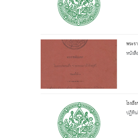
พระราช
หนังสื
โรงเรี
ปฏิทิน