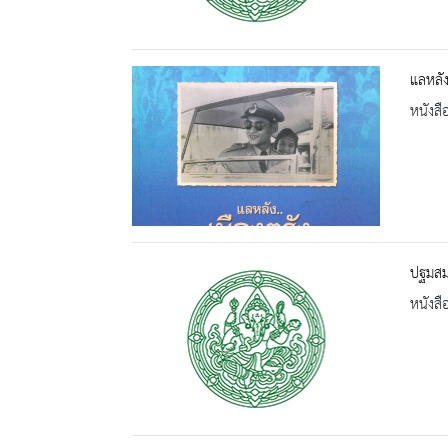
แลหลัง
หนังสื
ปฐมสมฺ
หนังสื