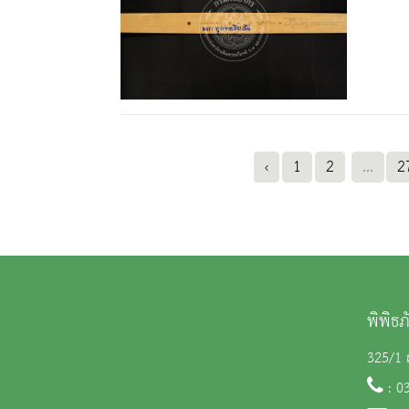
‹
1
2
...
2
พิพิธ
325/1 ถ
: 0