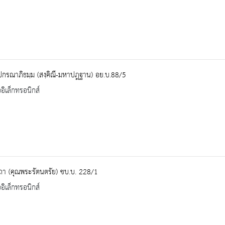
ปกรณาภิธมฺม (สงฺคิณี-มหาปฎฐาน) อย.บ.88/5
ออิเล็กทรอนิกส์
ถา (คุณพระรัตนตรัย) ชบ.บ. 228/1
ออิเล็กทรอนิกส์