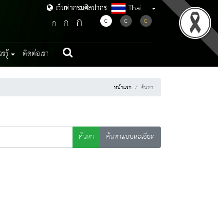
Thai
เว็บท่ากรมศิลปากร
เว็บท่ากรมศิลปากร
ก
ก
C
C
C
ก
รู้
ติดต่อเรา
หน้าแรก
ค้นหา
ค้นหา
ค้นหาแบบละเอียด