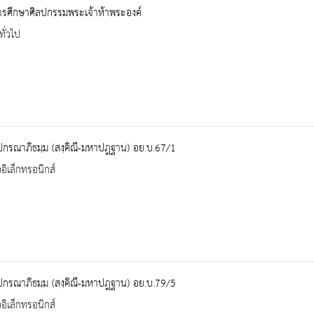
ารศึกษาศิลปกรรมพระเจ้าห้าพระองค์
ทั่วไป
ปกรณาภิธมฺม (สงฺคิณี-มหาปฎฐาน) อย.บ.67/1
ออิเล็กทรอนิกส์
ปกรณาภิธมฺม (สงฺคิณี-มหาปฎฐาน) อย.บ.79/5
ออิเล็กทรอนิกส์