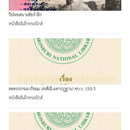
วีรไทยสนามชัยรำลึก
หนังสืออิเล็กทรอนิกส์
สตฺตปฺปกรณาภิธมฺม (สงฺคิณี-มหาปฎฺฐาน) ชบ.บ 150/3
หนังสืออิเล็กทรอนิกส์