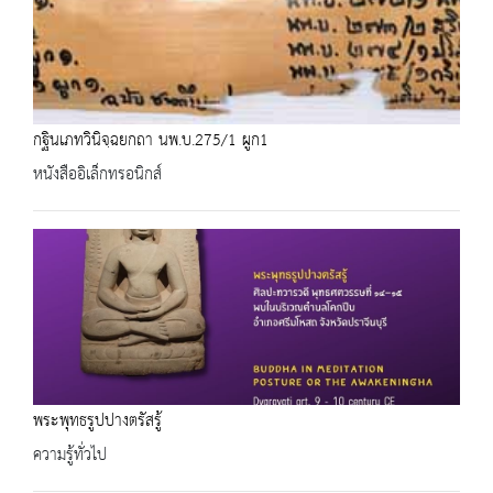
กฐินเภทวินิจฺฉยกถา นพ.บ.275/1 ผูก1
หนังสืออิเล็กทรอนิกส์
พระพุทธรูปปางตรัสรู้
ความรู้ทั่วไป