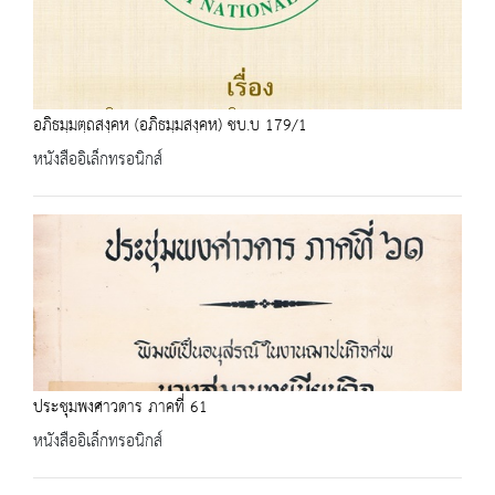
อภิธมฺมตฺถสงฺคห (อภิธมฺมสงฺคห) ชบ.บ 179/1
หนังสืออิเล็กทรอนิกส์
ประชุมพงศาวดาร ภาคที่ 61
หนังสืออิเล็กทรอนิกส์