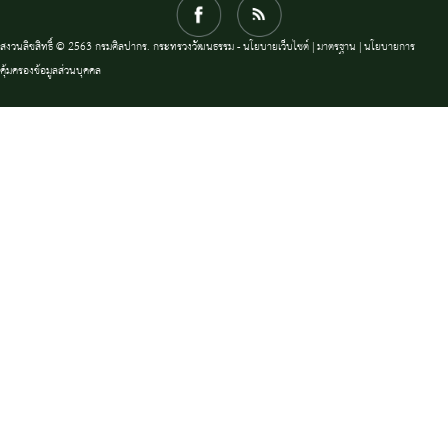
สงวนลิขสิทธิ์ © 2563 กรมศิลปากร. กระทรวงวัฒนธรรม -
นโยบายเว็บไซต์
|
มาตรฐาน
|
นโยบายการ
คุ้มครองข้อมูลส่วนบุคคล