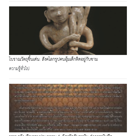
โบราณวัตถุชิ้นเด่น: สังคโลกรูปคนอุ้มเด็กติดอยู่กับชาม
ความรู้ทั่วไป