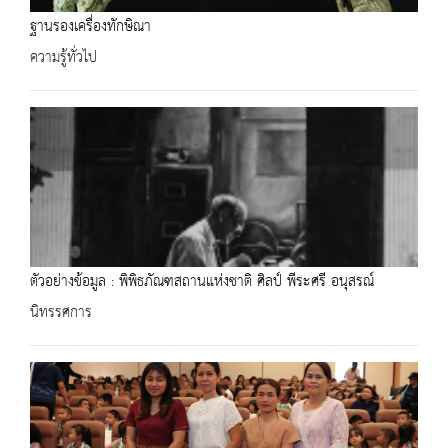
ฐานรองเครื่องทักษิณา
ความรู้ทั่วไป
ตัวอย่างข้อมูล : พิพิธภัณฑสถานแห่งชาติ ศิลป์ พีระศรี อนุสรณ์
นิทรรศการ