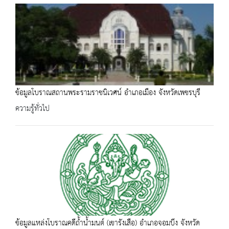
ข้อมูลโบราณสถานพระรามราชนิเวศน์ อำเภอเมือง จังหวัดเพชรบุรี
ความรู้ทั่วไป
ข้อมูลแหล่งโบราณคดีถ้ำน้ำมนต์ (เขารังเสือ) อำเภอจอมบึง จังหวัด