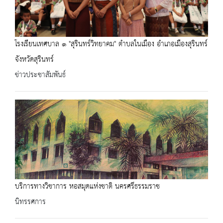
โรงเรียนเทศบาล ๑ "สุรินทร์วิทยาคม" ตำบลในเมือง อำเภอเมืองสุรินทร์
จังหวัดสุรินทร์
ข่าวประชาสัมพันธ์
บริการทางวิชาการ หอสมุดแห่งชาติ นครศรึธรรมราช
นิทรรศการ