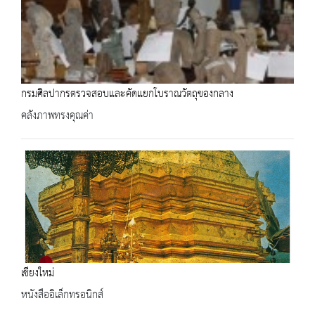
กรมศิลปากรตรวจสอบและคัดแยกโบราณวัตถุของกลาง
คลังภาพทรงคุณค่า
เชียงใหม่
หนังสืออิเล็กทรอนิกส์