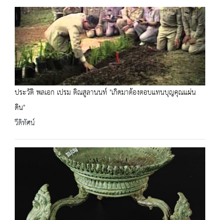
ประวัติ พลเอก เปรม ติณสูลานนท์ "เกิดมาต้องตอบแทนบุญคุณแผ่น
ดิน"
วีดิทัศน์