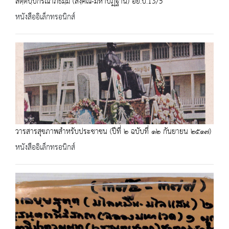
สตฺตปฺปกรณาภิธมฺม (สงฺคิณี-มหาปฏฺฐาน) อย.บ.13/5
หนังสืออิเล็กทรอนิกส์
วารสารสุขภาพสำหรับประชาชน (ปีที่ ๒ ฉบับที่ ๑๒ กันยายน ๒๕๑๗)
หนังสืออิเล็กทรอนิกส์