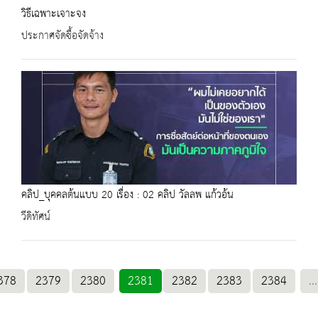
วิธีเฉพาะเจาะจง
ประกาศจัดซื้อจัดจ้าง
คลิป_บุคคลต้นแบบ 20 เรื่อง : 02 คลิป วัลลพ แก้วอ้น
วีดิทัศน์
378
2379
2380
2381
2382
2383
2384
...