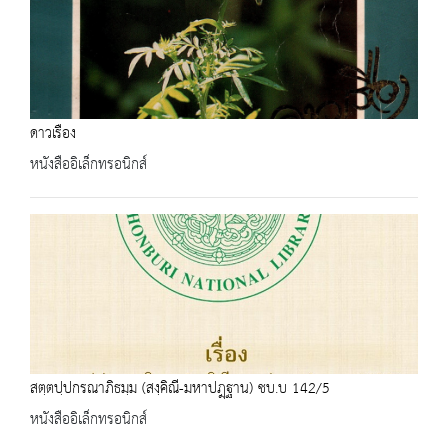
ดาวเรือง
หนังสืออิเล็กทรอนิกส์
สตฺตปฺปกรณาภิธมฺม (สงฺคิณี-มหาปฎฺฐาน) ชบ.บ 142/5
หนังสืออิเล็กทรอนิกส์