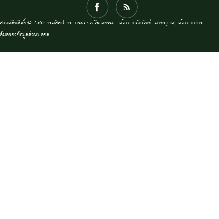
สงวนลิขสิทธิ์ © 2563 กรมศิลปากร. กระทรวงวัฒนธรรม -
นโยบายเว็บไซต์
|
มาตรฐาน
|
นโยบายการ
คุ้มครองข้อมูลส่วนบุคคล