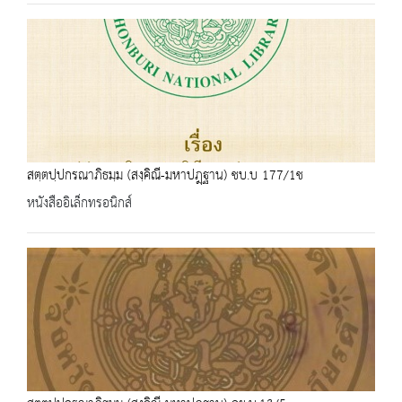
สตฺตปฺปกรณาภิธมฺม (สงฺคิณี-มหาปฎฺฐาน) ชบ.บ 177/1ช
หนังสืออิเล็กทรอนิกส์