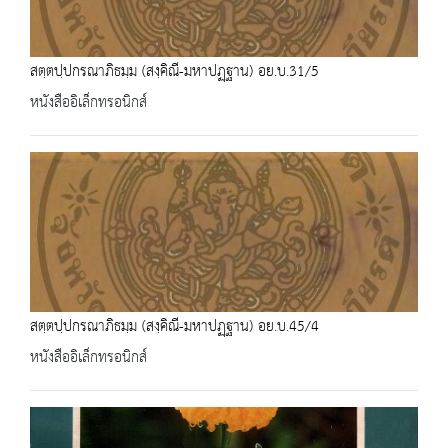
สตฺตปฺปกรณาภิธมฺม (สงฺคิณี-มหาปฏฺฐาน) อย.บ.31/5
หนังสืออิเล็กทรอนิกส์
สตฺตปฺปกรณาภิธมฺม (สงฺคิณี-มหาปฏฺฐาน) อย.บ.45/4
หนังสืออิเล็กทรอนิกส์