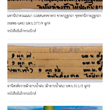
มหานิปาตวณฺณนา (เวสฺสนฺตรชาตก) ชาตกฏฐกถา ขุทฺทกนิกายฏฐกถา
(ทสพร-นคร) นพ.บ.377/9 ผูก9
หนังสืออิเล็กทรอนิกส์
อานิสงส์ถวายผ้าอาบน้ำฝน (ผ้าอาบน้ำฝน) นพ.บ.511/5 ผูก5
หนังสืออิเล็กทรอนิกส์