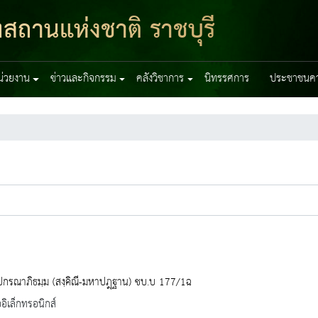
ฑสถานแห่งชาติ ราชบุรี
หน่วยงาน
ข่าวและกิจกรรม
คลังวิชาการ
นิทรรศการ
ประชาชนควร
ปกรณาภิธมฺม (สงฺคิณี-มหาปฎฺฐาน) ชบ.บ 177/1ฉ
ออิเล็กทรอนิกส์