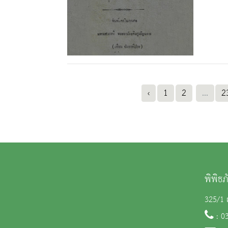
‹
1
2
...
2
พิพิธ
325/1 ถ
: 0