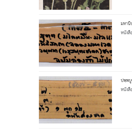
มหานิ
หนังสื
ปพฺพบ
หนังสื