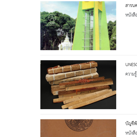
สารนคร
หนังสื
UNESCO
ความรู้
บัญชีพ
หนังสื