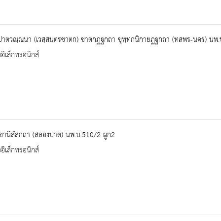
ปาตวณฺณนา (เวสฺสนฺตรชาตก) ชาตกฏฐกถา ขุทฺทกนิกายฏฐกถา (ทสพร-นคร) นพ.
ออิเล็กทรอนิกส์
ูชานิสํสกถา (สลองบาด) นพ.บ.510/2 ผูก2
ออิเล็กทรอนิกส์