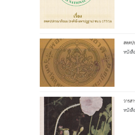
สตฺตปฺ
หนังสื
วารสา
หนังสื