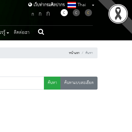
Thai
เว็บท่ากรมศิลปากร
เว็บท่ากรมศิลปากร
ก
ก
C
C
C
ก
รู้
ติดต่อเรา
หน้าแรก
ค้นหา
ค้นหา
ค้นหาแบบละเอียด