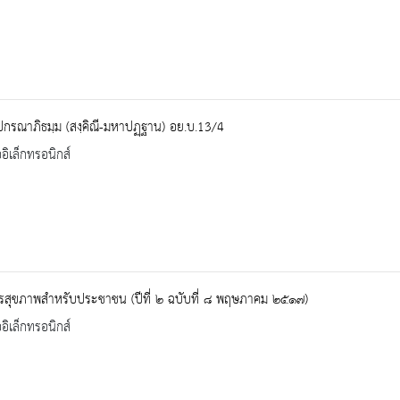
ปกรณาภิธมฺม (สงฺคิณี-มหาปฏฺฐาน) อย.บ.13/4
ออิเล็กทรอนิกส์
รสุขภาพสำหรับประชาชน (ปีที่ ๒ ฉบับที่ ๘ พฤษภาคม ๒๕๑๗)
ออิเล็กทรอนิกส์