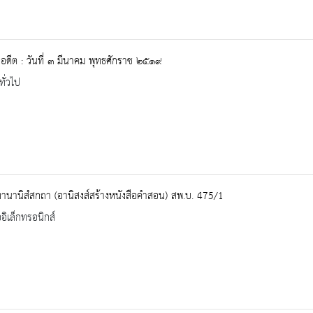
ในอดีต : วันที่ ๓ มีนาคม พุทธศักราช ๒๕๑๙
ทั่วไป
นานิสํสกถา (อานิสงส์สร้างหนังสือคำสอน) สพ.บ. 475/1
ออิเล็กทรอนิกส์