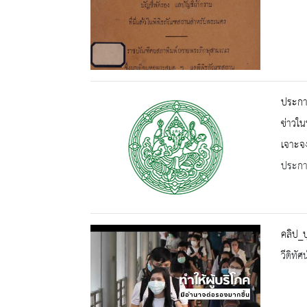
ประกาศ
ข่าวใน
เจาะจ
ประกาศ
คลิป_บ
วีดิทัศน