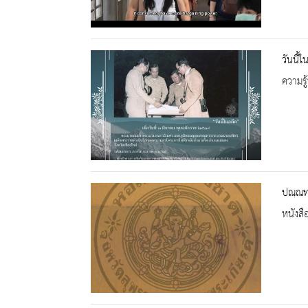
วันนี้
ความรู้
ปณฺณทา
หนังสื