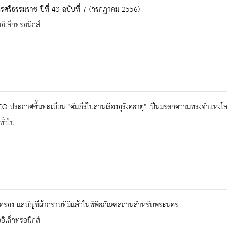
ศรีธรรมราช ปีที่ 43 ฉบับที่ 7 (กรกฎาคม 2556)
ออิเล็กทรอนิกส์
 ประกาศขึ้นทะเบียน "คัมภีร์ใบลานเรื่องอุรังคธาตุ" เป็นมรดกความทรงจำแห่งโ
ทั่วไป
ัดรอง แลบัญชีผ้ากราบที่มีแล้วในพิพิธภัณฑสถานสำหรับพระนคร
ออิเล็กทรอนิกส์