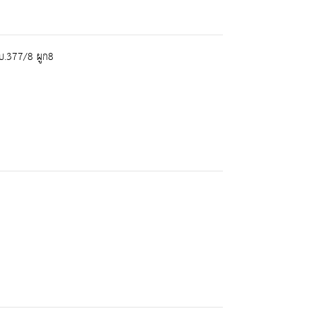
บ.377/8 ผูก8