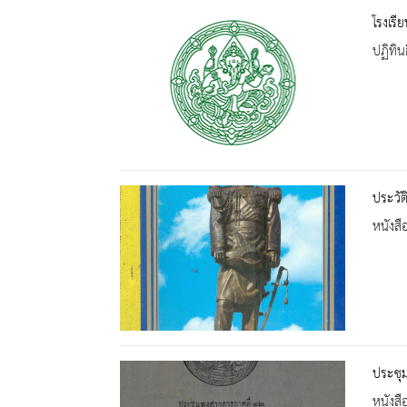
โรงเรี
ปฏิทิน
ประวัต
หนังสื
ประชุ
หนังสื