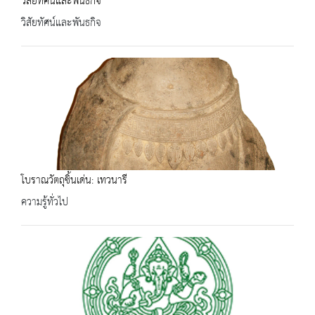
วิสัยทัศน์และพันธกิจ
วิสัยทัศน์และพันธกิจ
โบราณวัตถุชิ้นเด่น: เทวนารี
ความรู้ทั่วไป