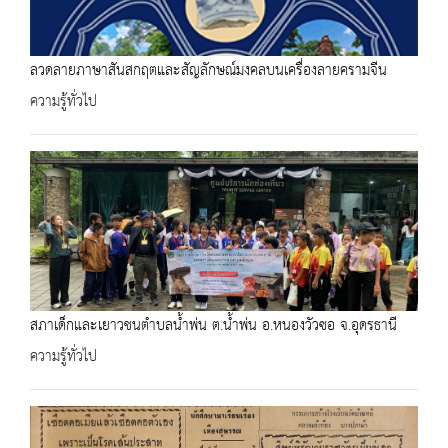
ลวดลายภาษาสันสกฤตและสัญลักษณ์มงคลบนเครื่องลายครามจีน
ความรู้ทั่วไป
สภาเด็กและเยาวชนตำบลน้ำพ่น ต.น้ำพ่น อ.หนองวัวซอ จ.อุดรธานี
ความรู้ทั่วไป