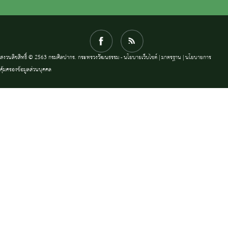
สงวนลิขสิทธิ์ © 2563 กรมศิลปากร. กระทรวงวัฒนธรรม -
นโยบายเว็บไซต์
|
มาตรฐาน
|
นโยบายการ
คุ้มครองข้อมูลส่วนบุคคล