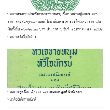
ประกาศกองทุนส่งเสริมงานจดหมายเหตุ เรื่องประกาศผู้ชนะการเสนอ
ราคา จัดซื้อวัสดุคอมพิวเตอร์ โดยวิทีเฉพาะเจาะจง โดยเสนอราคาเป็น
เงินทั้งสิ้น ๑๖,๗๒๔.๑๐ บาท ประกาศ ณ วันที่ ๘ มกราคม พ.ศ. ๒๕๖๒
ประกาศจัดซื้อจัดจ้าง
บทละครพูดเรื่อง เสียสละ และบทละครพูดหัวใจนักรบฯ
หนังสืออิเล็กทรอนิกส์