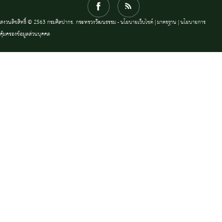
สงวนลิขสิทธิ์ © 2563 กรมศิลปากร. กระทรวงวัฒนธรรม -
นโยบายเว็บไซต์
|
มาตรฐาน
|
นโยบายการ
คุ้มครองข้อมูลส่วนบุคคล