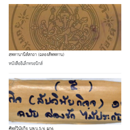
สฺพทานานิสํสกถา (ฉลองสัพพทาน)
หนังสืออิเล็กทรอนิกส์
ศัพท์วินัยกิจ นพ.บ.5/6 ผูก6