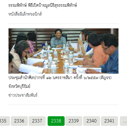
ธรรมพิทักษ์ พิธีเปิดป้ายมูลนิธิสุรธรรมพิทักษ์
หนังสืออิเล็กทรอนิกส์
ประชุมสำนักศิลปากรที่ ๑๒ นครราชสีมา ครั้งที่ ๖/๒๕๕๗ (สัญจร)
จังหวัดบุรีรัมย์
ข่าวประชาสัมพันธ์
335
2336
2337
2338
2339
2340
2341
...