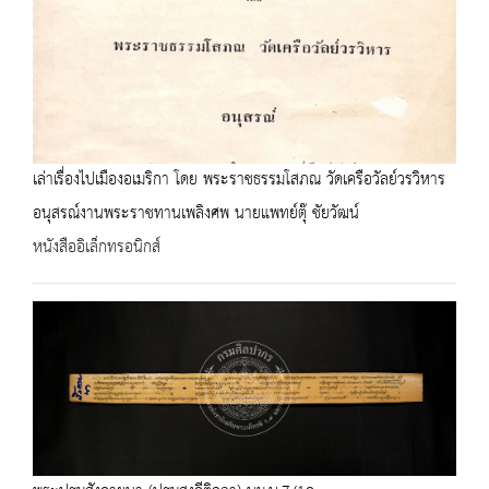
เล่าเรื่องไปเมืองอเมริกา โดย พระราชธรรมโสภณ วัดเครือวัลย์วรวิหาร
อนุสรณ์งานพระราชทานเพลิงศพ นายแพทย์ตุ๊ ชัยวัฒน์
หนังสืออิเล็กทรอนิกส์