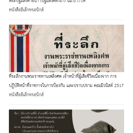
พระปฐมสังคายนา (ปฐมสงฺคีติกถา) นม.บ.7/1ค
หนังสืออิเล็กทรอนิกส์
ที่ระลึกงานพระราชทานเพลิงศพ เจ้าหน้าที่ผู้เสียชีวิตเนื่องจาก การ
ปฏิบัติหน้าที่ราชการในการป้องกัน และปราบปราม คอมมิวนิสต์ 2517
หนังสืออิเล็กทรอนิกส์