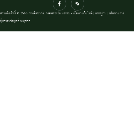
สงวนลิขสิทธิ์ © 2563 กรมศิลปากร. กระทรวงวัฒนธรรม -
นโยบายเว็บไซต์
|
มาตรฐาน
|
นโยบายการ
คุ้มครองข้อมูลส่วนบุคคล