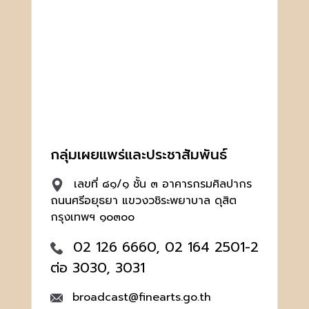
กลุ่มเผยแพร่และประชาสัมพันธ์
เลขที่ ๘๑/๑ ชั้น ๓ อาคารกรมศิลปากร
ถนนศรีอยุธยา แขวงวชิระพยาบาล ดุสิต
กรุงเทพฯ ๑๐๓๐๐
02 126 6660, 02 164 2501-2
ต่อ 3030, 3031
broadcast@finearts.go.th