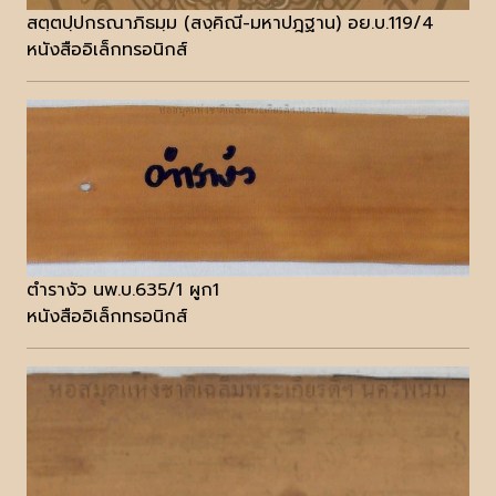
สตฺตปฺปกรณาภิธมฺม (สงฺคิณี-มหาปฎฐาน) อย.บ.119/4
หนังสืออิเล็กทรอนิกส์
ตำรางัว นพ.บ.635/1 ผูก1
หนังสืออิเล็กทรอนิกส์