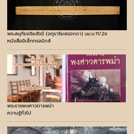
พระสมุทัยอริยสัจจ์ (จตุราริยสจฺจกถา) นม.บ.11/2ช
หนังสืออิเล็กทรอนิกส์
พระราชพงศาวดารพม่า
ความรู้ทั่วไป