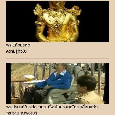
พระแก้วมรกต
ความรู้ทั่วไป
พระปรมาภิไธยย่อ ภปร. ที่พบในประเทศไทย เขื่อนแก่ง
กระจาน จ.เพชรบุรี