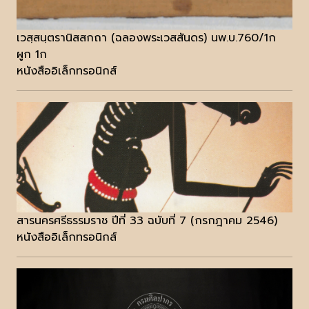
เวสฺสนฺตรานิสสกถา (ฉลองพระเวสสันดร) นพ.บ.760/1ก
ผูก 1ก
หนังสืออิเล็กทรอนิกส์
สารนครศรีธรรมราช ปีที่ 33 ฉบับที่ 7 (กรกฎาคม 2546)
หนังสืออิเล็กทรอนิกส์