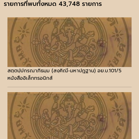
รายการที่พบทั้งหมด 43,748 รายการ
สตฺตปฺปกรณาภิธมฺม (สงฺคิณี-มหาปฎฐาน) อย.บ.101/5
หนังสืออิเล็กทรอนิกส์