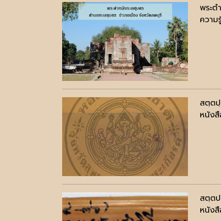
พระตำ
ความรู
สตฺตป
หนังสื
สตฺตป
หนังสื