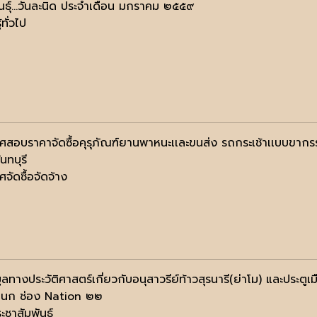
ันธุ์...วันละนิด ประจำเดือน มกราคม ๒๕๕๙
้ทั่วไป
ศสอบราคาจัดซื้อคุรุภัณฑ์ยานพาหนะเเละขนส่ง รถกระเช้าเเบบขากร
ันทบุรี
จัดซื้อจัดจ้าง
มูลทางประวัติศาสตร์เกี่ยวกับอนุสาวรีย์ท้าวสุรนารี(ย่าโม) และประต
นก ช่อง Nation ๒๒
ะชาสัมพันธ์