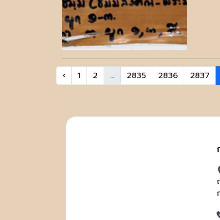
‹
1
2
...
2835
2836
2837