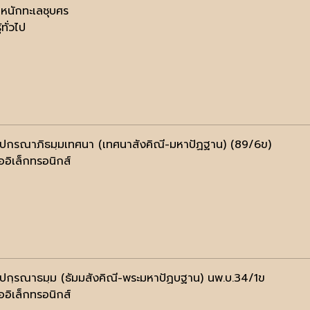
หนักทะเลชุบศร
้ทั่วไป
ฺปกรณาภิธมฺมเทศนา (เทศนาสังคิณี-มหาปัฏฐาน) (89/6ข)
ออิเล็กทรอนิกส์
ปกฺรณาธมฺม (ธัมมสังคิณี-พระมหาปัฏบฐาน) นพ.บ.34/1ข
ออิเล็กทรอนิกส์