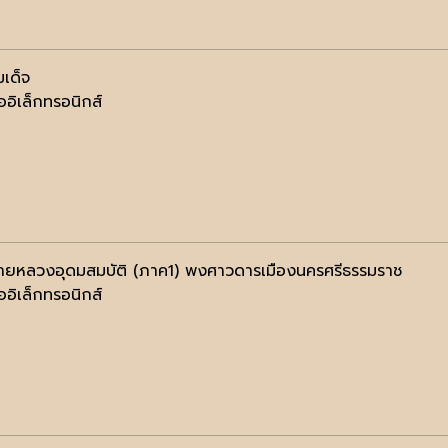
มเด็จ
ออิเล็กทรอนิกส์
ยหลวงอุดมสมบัติ (ภาค1) พงศาวดารเมืองนครศรีธรรมราช
ออิเล็กทรอนิกส์