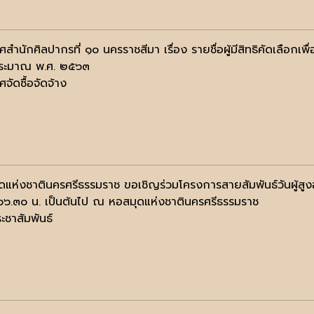
สำนักศิลปากรที่ ๑๐ นครราชสีมา เรื่อง รายชื่อผู้มีสิทธิคัดเลือกเ
ระมาณ พ.ศ. ๒๕๖๓
จัดซื้อจัดจ้าง
ดแห่งชาตินครศรีธรรมราช ขอเชิญร่วมโครงการสายสัมพันธ์วันผู้สู
๐๖.๓๐ น. เป็นต้นไป ณ หอสมุดแห่งชาตินครศรีธรรมราช
ะชาสัมพันธ์