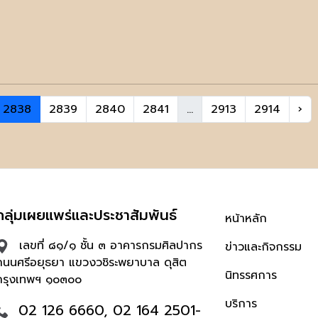
2838
2839
2840
2841
...
2913
2914
›
กลุ่มเผยแพร่และประชาสัมพันธ์
หน้าหลัก
เลขที่ ๘๑/๑ ชั้น ๓ อาคารกรมศิลปากร
ข่าวและกิจกรรม
ถนนศรีอยุธยา แขวงวชิระพยาบาล ดุสิต
นิทรรศการ
กรุงเทพฯ ๑๐๓๐๐
บริการ
02 126 6660, 02 164 2501-