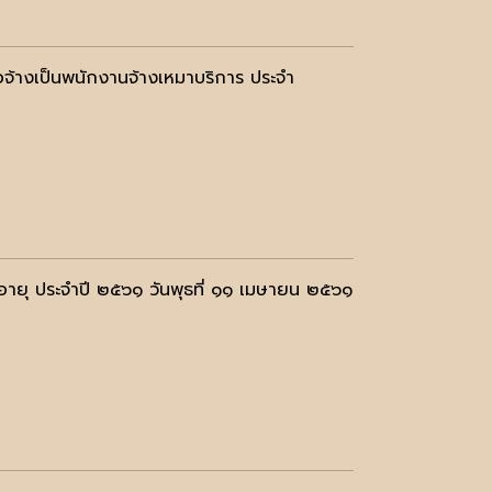
พื่อจ้างเป็นพนักงานจ้างเหมาบริการ ประจำ
งอายุ ประจำปี ๒๕๖๑ วันพุธที่ ๑๑ เมษายน ๒๕๖๑