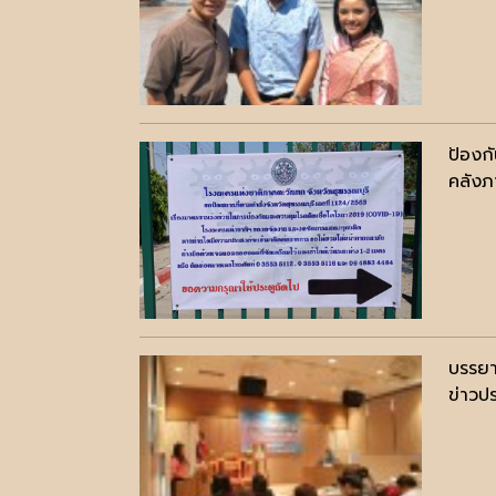
ป้องก
คลังภ
บรรยา
ข่าวปร