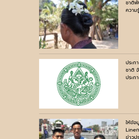
ชาติพ
ความรู
ประกา
ชาติ จ
ประกาศ
ให้ข้อ
Lineก
ข่าวปร