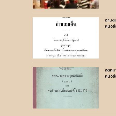
อ่านส
หนังสื
จดหมา
หนังสื