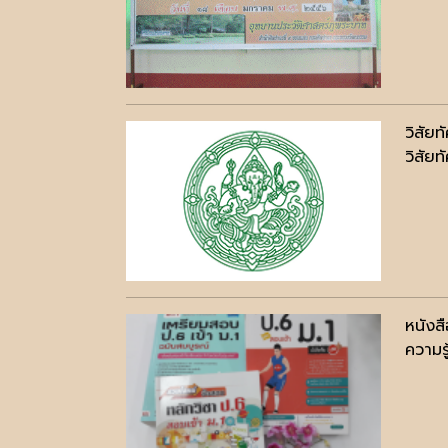
วิสัยท
วิสัยท
หนังส
ความรู