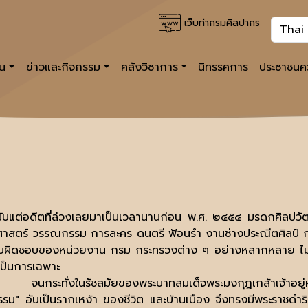
เว็บท่ากรมศิลปากร
าน
ข่าวและกิจกรรม
คลังวิชาการ
นิทรรศการ
ประชาชนคว
นับแต่อดีตที่ล่วงเลยมาเป็นเวลานานก่อน พ.ศ. ๒๔๕๔ มรดกศิลป
ิศาสตร์ วรรณกรรม การละคร ดนตรี ฟ้อนรำ งานช่างประณีตศิลป์ 
บผิดชอบของหน่วยงาน กรม กระทรวงต่าง ๆ อย่างหลากหลาย ไม่ม
ป็นการเฉพาะ
จนกระทั่งในรัชสมัยของพระบาทสมเด็จพระมงกุฎเกล้าเจ้าอย
รม" อันเป็นรากเหง้า ของชีวิต และบ้านเมือง จึงทรงมีพระราชดำ