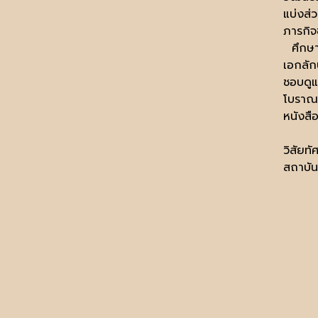
แบ่งส
ภารกิ
ศึกษ
เอกลัก
ชอบด
โบราณ
หนังสื
วิสัยทัศ
สถาบัน