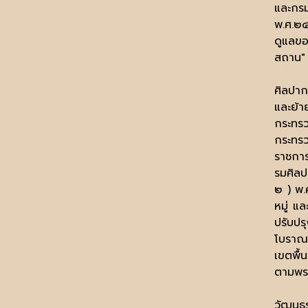
และกรม
พ.ศ.๒๔
ดูแลขอ
สถาน"
ศิลปาก
และย้า
กระทรว
กระทรว
ราชกา
รมศิลป
๒ ) พ.
หมู่ แ
ปรับปร
โบราณค
เขตพื้
ตามพร
วัฒนธร