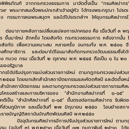
พิพิธภัณฑ์ จากกระทรวงธรรมการ มาจัดตั้งเป็น
"
กรมศิลปากร
๖๙ พระบาทสมเด็จพระปกเกล้าเจ้าอยู่หัว ได้ทรงพระกรุณา โปรดเ
ง กรรมการหอพระสมุดฯ และได้โปรดเกล้าฯ ให้ยุบกรมศิลปากรไป
ต่อมาภายหลังการเปลี่ยนแปลงการปกครอง คือ เมื่อวันที่ ๓ พ
ร ขึ้นมาใหม่ อีกครั้ง โดยสังกัด กระทรวงธรรมการ หลังจากนั้น 
ยสังกัด เพื่อความเหมาะสม หลายครั้ง จนกระทั่ง พ.ศ. ๒๕๐๑ จ
งศึกษาธิการ และต่อมาได้โอนมาสังกัดกระทรวงวัฒนธรรมซึ่งได้ร
ง ทบวง กรม เมื่อวันที่ ๒ ตุลาคม พ.ศ. ๒๕๔๕ ถือเป็น ๑ ใน ๒
รของรัฐบาล
ากรได้ปรับปรุงการแบ่งส่วนราชการใหม่ ตามกฎกระทรวงแบ่งส่ว
ศ.๒๕๔๘ โดยยกเลิกสำนักสถาปัตยกรรมและหัตถศิลป์ และจัดตั้งหน่ว
ละสำนักสถาปัตยกรรม และตามกฎกระทรวงแบ่งส่วนราชการกรมศิลป
ุงโครงสร้างและการบริหารของ "สำนักงานศิลปากรที่ ๑-๑๕" ซึ
ดีเป็น "สำนักศิลปากรที่ ๑-๑๕" ขึ้นตรงต่อกรมศิลปากร รับผิ
นที่ส่วนภูมิภาค และเมื่อวันที่ ๒๗ มิถุนายน ๒๕๕๐ โอนย้ายสถ
ะราชบัญญัติสถาบันบัณฑิตพัฒนศิลป์ พ.ศ.๒๕๕๐
ปัจจุบันกรมศิลปากรมีการปรับปรุงส่วนราชการใหม่ ตา
รม (ฉบับที่ ๓) พ.ศ.๒๕๖๐ เมื่อวันที่ ๑๗ กุมภาพันธ์ ๒๕๖๐
ได้