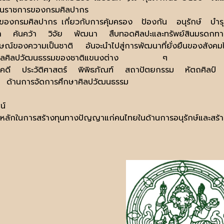
่วนราชการของกรมศิลปากร
จของกรมศิลปากร
เกี่ยวกับการคุ้มครอง
ป้องกัน
อนุรักษ์
บำร
า
ค้นคว้า
วิจัย
พัฒนา
สืบทอดศิลปะและทรัพย์สินมรดกท
ษณ์ของความเป็นชาติ
อันจะนำไปสู่การพัฒนาที่ยั่งยืนของสัง
ูแลศิลปวัฒนธรรมของชาติแขนงต่าง ๆ
คดี
ประวัติศาสตร์
พิพิธภัณฑ์
สถาปัตยกรรม
หัตถศิลป์
อ
ด้านการจัดการศึกษาศิลปวัฒนธรรม
น์
หลักในการสร้างทุนทางปัญญาแก่คนไทยในด้านการอนุรักษ์และสร