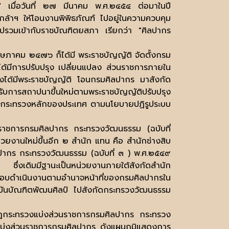
"
เมื่อวันที่ ๒๗ มีนาคม พ.ศ.๒๔๕๔ ต่อมาในปี
กล้าฯ ให้โอนงานพิพิธภัณฑ์ ไปอยู่ในความควบคุม
รวมเข้ากับราชบัณฑิตยสภา เรียกว่า
"
ศิลปากร
ฤษภาคม ๒๔๗๖ ก็ได้มี พระราชบัญญัติ จัดตั้งกรม
ได้มีการปรับปรุง เปลี่ยนแปลง ส่วนราชการภายใน
ึงได้มีพระราชบัญญัติ โอนกรมศิลปากร มาสังกัด
ับการสถาปนาขึ้นใหม่ตามพระราชบัญญัติปรับปรุง
๐ กระทรวงหลักของประเทศ ตามนโยบายปฏิรูประบบ
นราชการกรมศิลปากร กระทรวงวัฒนธรรม (ฉบับที่
ยงานใหม่ขึ้นอีก ๒ สำนัก แทน คือ สำนักช่างสิบ
ากร กระทรวงวัฒนธรรม (ฉบับที่ ๓ ) พ.ศ.๒๕๔๙
่งเดิมมีฐานะเป็นหน่วยงานภายใต้สังกัดสำนัก
ดชอบดำเนินงานตามอำนาจหน้าที่ของกรมศิลปากรใน
าบันบัณฑิตพัฒนศิลป์ ไปสังกัดกระทรวงวัฒนธรรม
มกฎกระทรวงแบ่งส่วนราชการกรมศิลปากร กระทรวง
แบ่งส่วนราชการกรมศิลปากร ดังแผนภูมิแสดงการ