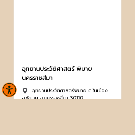
อุทยานประวัติศาสตร์ พิมาย
นครราชสีมา
อุทยานประวัติศาสตร์พิมาย ต.ในเมือง
อ.พิมาย จ.นครราชสีมา 30110
044471568
hp_pimai@finearts.go.th