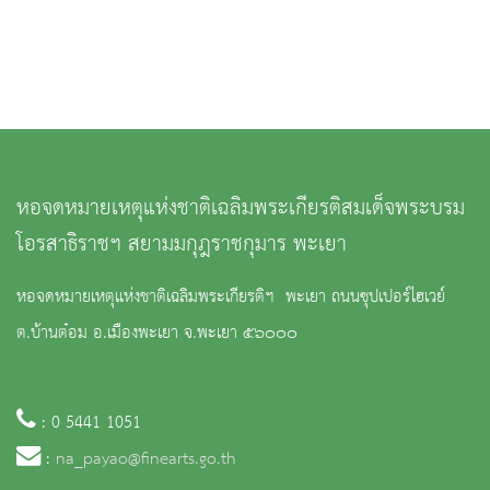
หอจดหมายเหตุแห่งชาติเฉลิมพระเกียรติสมเด็จพระบรม
โอรสาธิราชฯ สยามมกุฎราชกุมาร พะเยา
หอจดหมายเหตุแห่งชาติเฉลิมพระเกียรติฯ พะเยา ถนนซุปเปอร์ไฮเวย์
ต.บ้านต๋อม อ.เมืองพะเยา จ.พะเยา ๕๖๐๐๐
: 0 5441 1051
:
na_payao@finearts.go.th