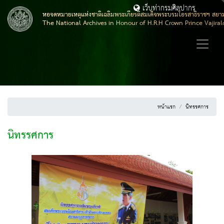
เว็บท่ากรมศิลปากร
หอจดหมายเหตุแห่งชาติเฉลิมพระเกียรติสมเด็จพระบรมโอรสาธิราชฯ สยา
The National Archives in Honour of H.R.H Crown Prince Vajira
หน้าแรก
นิทรรศการ
นิทรรศการ