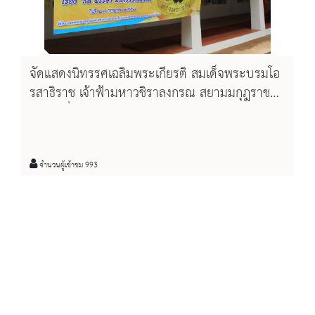
จัดแสดงนิทรรศเฉลิมพระเกียรติ สมเด็จพระบรมโอ
รสาธิราช เจ้าฟ้ามหาวชิราลงกรณ สยามมกุฎราช
กุมาร เรื่อง "๖๓ พรรษา พระมหากรุณาธิคุณ"
จำนวนผู้เข้าชม 993