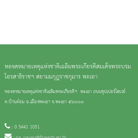
หอจดหมายเหตุแห่งชาติเฉลิมพระเกียรติสมเด็จพระบรม
โอรสาธิราชฯ สยามมกุฎราชกุมาร พะเยา
หอจดหมายเหตุแห่งชาติเฉลิมพระเกียรติฯ พะเยา ถนนซุปเปอร์ไฮเวย์
ต.บ้านต๋อม อ.เมืองพะเยา จ.พะเยา ๕๖๐๐๐
: 0 5441 1051
:
na_payao@finearts.go.th