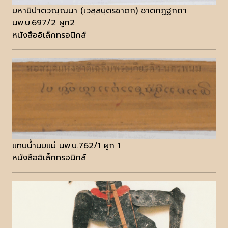
มหานิปาตวณฺณนา (เวสฺสนฺตรชาตก) ชาตกฎฐกถา
นพ.บ.697/2 ผูก2
หนังสืออิเล็กทรอนิกส์
แทนน้ำนมแม่ นพ.บ.762/1 ผูก 1
หนังสืออิเล็กทรอนิกส์