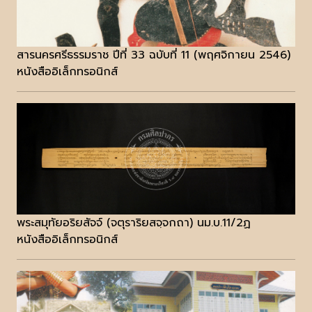
สารนครศรีธรรมราช ปีที่ 33 ฉบับที่ 11 (พฤศจิกายน 2546)
หนังสืออิเล็กทรอนิกส์
พระสมุทัยอริยสัจจ์ (จตุราริยสจฺจกถา) นม.บ.11/2ฏ
หนังสืออิเล็กทรอนิกส์