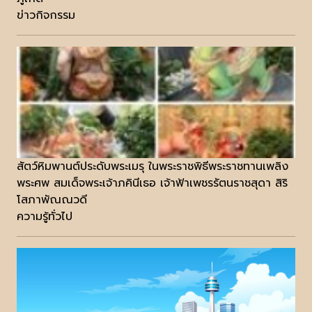
ข่าวกิจกรรม
สัตว์หิมพานต์ประดับพระเมรุ ในพระราชพิธีพระราชทานเพลิง
พระศพ สมเด็จพระเจ้าภคินีเธอ เจ้าฟ้าเพชรรัตนราชสุดา สิริ
โสภาพัณณวดี
ความรู้ทั่วไป