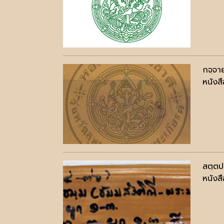
กจฺจา
หนังสื
สตฺตป
หนังสื