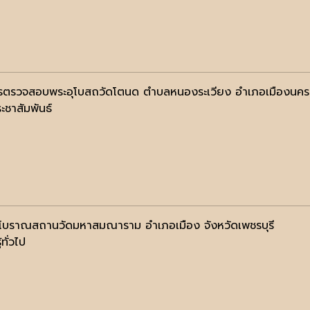
ตรวจสอบพระอุโบสถวัดโตนด ตำบลหนองระเวียง อำเภอเมืองนครรา
ะชาสัมพันธ์
ลโบราณสถานวัดมหาสมณาราม อำเภอเมือง จังหวัดเพชรบุรี
้ทั่วไป