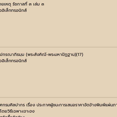
ยเหตุ รัชกาลที่ ๓ เล่ม ๓
ออิเล็กทรอนิกส์
ฺปกรณาภิธมฺม (พระสังคิณี-พระมหาปัฏฐาน)(17)
ออิเล็กทรอนิกส์
ศกรมศิลปากร เรื่อง ประกาศผู้ชนะการเสนอราคาจัดจ้างพิมพ์แผ่นภาพ
โดยวิธีเฉพาะเจาะจง