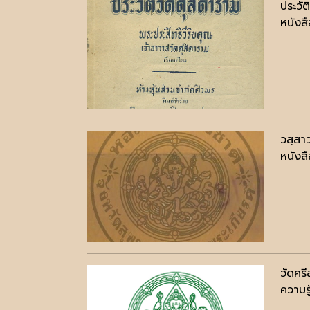
ประวัต
หนังสื
วสฺสา
หนังสื
วัดศรี
ความรู