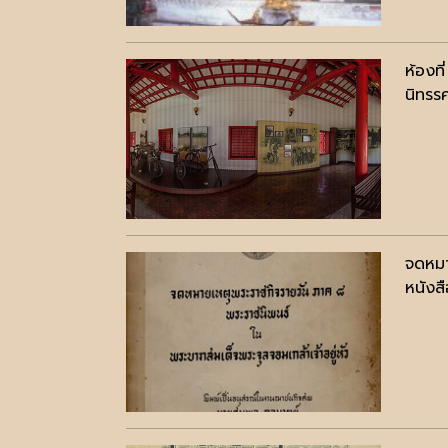
ห้องที
นิทรร
จดหมา
หนังสื