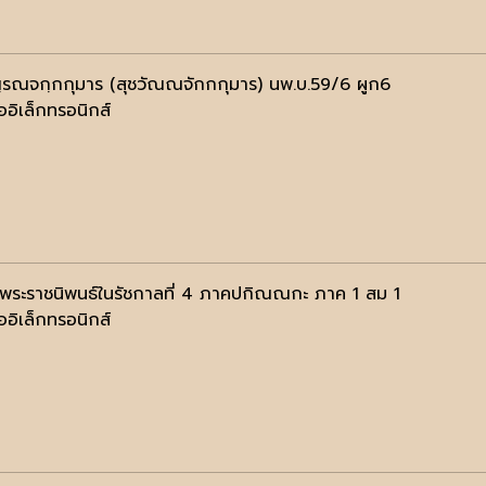
ฺรณจกฺกกุมาร (สุชวัณณจักกกุมาร) นพ.บ.59/6 ผูก6
ออิเล็กทรอนิกส์
มพระราชนิพนธ์ในรัชกาลที่ 4 ภาคปกิณณกะ ภาค 1 สม 1
ออิเล็กทรอนิกส์