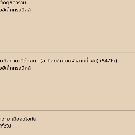
ิวัดดุสิดาราม
ออิเล็กทรอนิกส์
วาสิกทานานิสํสกถา (อานิสงส์ถวายผ้าอาบน้ำฝน) (54/1ก)
ออิเล็กทรอนิกส์
สวาย เมืองสุโขทัย
้ทั่วไป