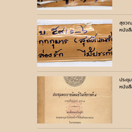
สุชวณ
หนังสื
ประชุ
หนังสื