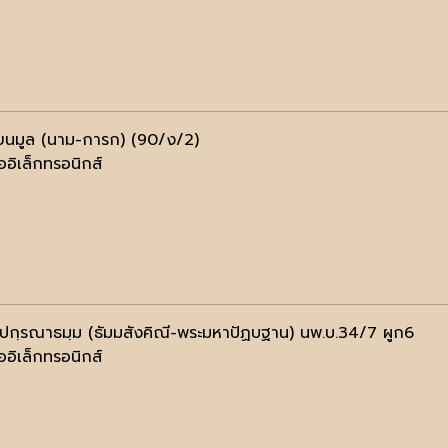
ยนมูล (นาม-การก) (90/ง/2)
ออิเล็กทรอนิกส์
ปกฺรณาธมฺม (ธัมมสังคิณี-พระมหาปัฏบฐาน) นพ.บ.34/7 ผูก6
ออิเล็กทรอนิกส์