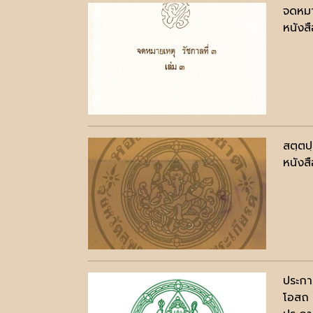
จดหมา
หนังสื
สตฺตป
หนังสื
ประกา
โอสถ 