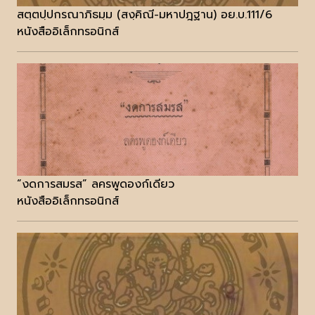
สตฺตปฺปกรณาภิธมฺม (สงฺคิณี-มหาปฎฐาน) อย.บ.111/6
หนังสืออิเล็กทรอนิกส์
“งดการสมรส” ลครพูดองก์เดียว
หนังสืออิเล็กทรอนิกส์