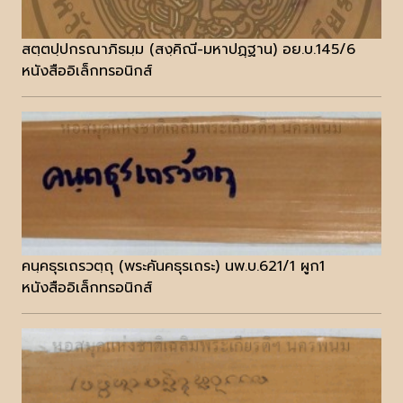
สตฺตปฺปกรณาภิธมฺม (สงฺคิณี-มหาปฏฺฐาน) อย.บ.145/6
หนังสืออิเล็กทรอนิกส์
คนฺคธุรเถรวตฺถุ (พระคันคธุรเถระ) นพ.บ.621/1 ผูก1
หนังสืออิเล็กทรอนิกส์