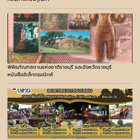
พิพิธภัณฑสถานแห่งชาติราชบุรี และจังหวัดราชบุรั
หนังสืออิเล็กทรอนิกส์