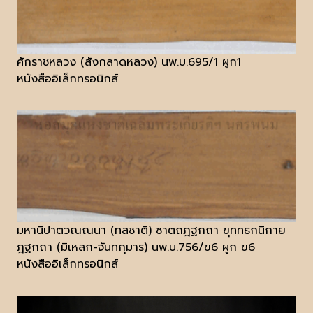
ศักราชหลวง (สังกลาดหลวง) นพ.บ.695/1 ผูก1
หนังสืออิเล็กทรอนิกส์
มหานิปาตวณฺณนา (ทสชาติ) ชาตถฎฐกถา ขุทฺทธกนิกาย
ฎฐกถา (มิเหสก-จันทกุมาร) นพ.บ.756/ข6 ผูก ข6
หนังสืออิเล็กทรอนิกส์