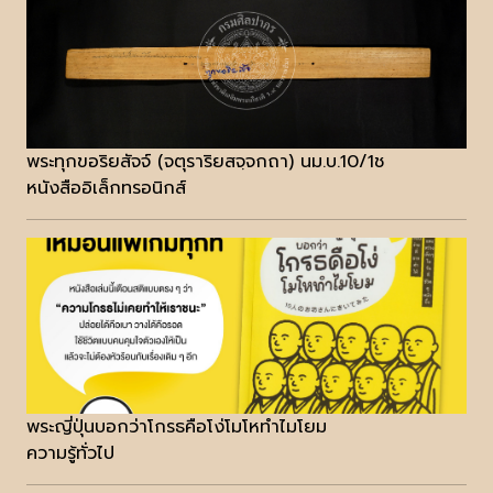
พระทุกขอริยสัจจ์ (จตุราริยสจฺจกถา) นม.บ.10/1ช
หนังสืออิเล็กทรอนิกส์
พระญี่ปุ่นบอกว่าโกรธคือโง่โมโหทำไมโยม
ความรู้ทั่วไป