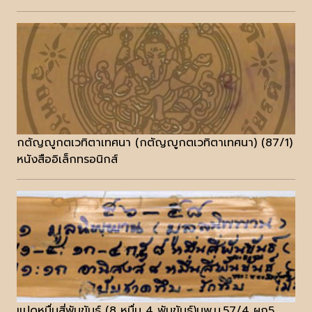
กตัญญูกตเวทิตาเทศนา (กตัญญูกตเวทิตาเทศนา) (87/1)
หนังสืออิเล็กทรอนิกส์
แปดหมื่นสี่พันขันธ์ (8 หมื่น 4 พันขันธ์)นพ.บ.57/4 ผูก5