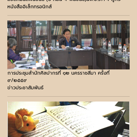
หนังสืออิเล็กทรอนิกส์
การประชุมสำนักศิลปากรที่ ๑๒ นครราชสีมา ครั้งที่
๙/๒๕๕๙
ข่าวประชาสัมพันธ์